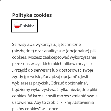
Polityka cookies
Polski
Menu
Szukaj
Serwisy ZUS wykorzystują techniczne
(niezbędne) oraz analityczne (opcjonalne) pliki
cookies. Możesz zaakceptować wykorzystanie
Komunikaty
przez nas wszystkich takich plików (przycisk
„Przejdź do serwisu”) lub dostosować swoje
zgody (przycisk „Zarządzaj opcjami”). Jeśli
wybierzesz przycisk „Odrzuć opcjonalne”,
będziemy wykorzystywać tylko niezbędne pliki
cookies. W każdej chwili możesz zmienić swoje
Informacja o możliwych ograniczeniach w
ustawienia. Aby to zrobić, kliknij „Ustawienia
dostępności portalu PUE ZUS oraz
plików cookies” w stopce.