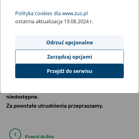
28
czerwca
Polityka cookies dla www.zus.pl
2016
ostatnia aktualizacja 19.08.2024 r.
Odrzuć opcjonalne
Szanowni Państwo,
z przyczyn natury technicznej, związanych z
Zarządzaj opcjami
koniecznością wykonania prac konserwacyjnych w
dniu 28 czerwca 2016 od godziny 22:00 do dnia 29
Przejdź do serwisu
czerwca 2016 do godziny 6:00, Portal PUE
(pue.zus.pl) oraz usługi programu Płatnik będą
niedostępne.
Za powstałe utrudnienia przepraszamy.
Powrót do listy