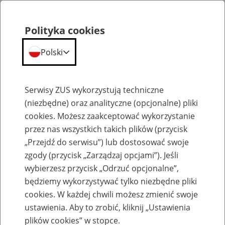
Polityka cookies
Polski
Menu
Szukaj
Serwisy ZUS wykorzystują techniczne
(niezbędne) oraz analityczne (opcjonalne) pliki
cookies. Możesz zaakceptować wykorzystanie
Komunikaty
przez nas wszystkich takich plików (przycisk
„Przejdź do serwisu”) lub dostosować swoje
zgody (przycisk „Zarządzaj opcjami”). Jeśli
wybierzesz przycisk „Odrzuć opcjonalne”,
będziemy wykorzystywać tylko niezbędne pliki
cookies. W każdej chwili możesz zmienić swoje
Niedostępność portalu PUE oraz usług
ustawienia. Aby to zrobić, kliknij „Ustawienia
programu Płatnik
plików cookies” w stopce.