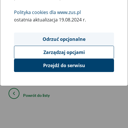
23
czerwca
2021
Polityka cookies dla www.zus.pl
ostatnia aktualizacja 19.08.2024 r.
Od 26.06.2021 na PUE planujemy udostępnić nową
wersję schematu dla wniosku Z-3.
Odrzuć opcjonalne
Zmiana wynika z wprowadzenia zabezpieczenia przed
Zarządzaj opcjami
podaniem błędnego formatu daty.
Przejdź do serwisu
Nowy schemat dla wniosku Z-3 (plik .7z 378kb)
Powrót do listy