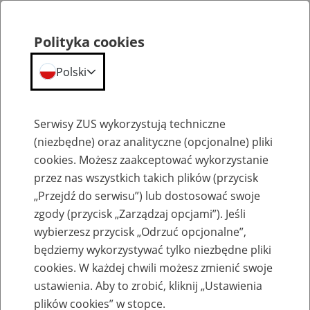
Polityka cookies
Polski
Menu
Szukaj
Serwisy ZUS wykorzystują techniczne
(niezbędne) oraz analityczne (opcjonalne) pliki
cookies. Możesz zaakceptować wykorzystanie
Komunikaty
przez nas wszystkich takich plików (przycisk
„Przejdź do serwisu”) lub dostosować swoje
zgody (przycisk „Zarządzaj opcjami”). Jeśli
wybierzesz przycisk „Odrzuć opcjonalne”,
będziemy wykorzystywać tylko niezbędne pliki
cookies. W każdej chwili możesz zmienić swoje
Nowy schemat dla wniosku Z-3 na PUE
ustawienia. Aby to zrobić, kliknij „Ustawienia
plików cookies” w stopce.