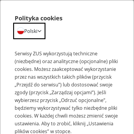
Polityka cookies
Polski
Menu
Szukaj
Serwisy ZUS wykorzystują techniczne
(niezbędne) oraz analityczne (opcjonalne) pliki
cookies. Możesz zaakceptować wykorzystanie
Komunikaty
przez nas wszystkich takich plików (przycisk
„Przejdź do serwisu”) lub dostosować swoje
zgody (przycisk „Zarządzaj opcjami”). Jeśli
wybierzesz przycisk „Odrzuć opcjonalne”,
będziemy wykorzystywać tylko niezbędne pliki
cookies. W każdej chwili możesz zmienić swoje
Ograniczenie w dostępie do portalu PUE
ustawienia. Aby to zrobić, kliknij „Ustawienia
ZUS 27 listopada
plików cookies” w stopce.