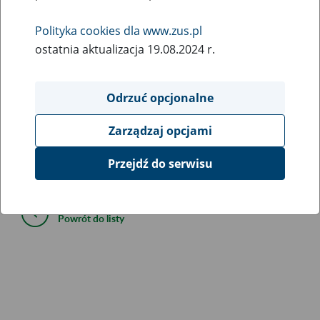
27
listopada
Polityka cookies dla www.zus.pl
2021
ostatnia aktualizacja 19.08.2024 r.
Informujemy, że dziś (27 listopada do godz. 9:30) mogą
Odrzuć opcjonalne
wystąpić ograniczenia w dostępie do niektórych funkcji
PUE ZUS.
Zarządzaj opcjami
Przejdź do serwisu
Przepraszamy za utrudnienia.
Powrót do listy