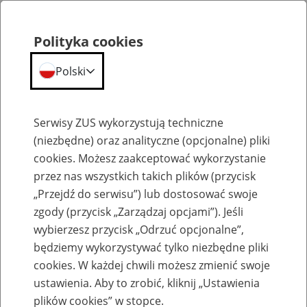
Polityka cookies
Polski
Menu
Szukaj
Serwisy ZUS wykorzystują techniczne
(niezbędne) oraz analityczne (opcjonalne) pliki
Przepraszamy,
cookies. Możesz zaakceptować wykorzystanie
podana strona nie została znaleziona.
przez nas wszystkich takich plików (przycisk
„Przejdź do serwisu”) lub dostosować swoje
Błąd 404
zgody (przycisk „Zarządzaj opcjami”). Jeśli
wybierzesz przycisk „Odrzuć opcjonalne”,
będziemy wykorzystywać tylko niezbędne pliki
cookies. W każdej chwili możesz zmienić swoje
ustawienia. Aby to zrobić, kliknij „Ustawienia
Przejdź do strony głównej
plików cookies” w stopce.