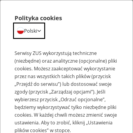
Polityka cookies
Polski
Menu
Szukaj
Serwisy ZUS wykorzystują techniczne
(niezbędne) oraz analityczne (opcjonalne) pliki
Przepraszamy,
cookies. Możesz zaakceptować wykorzystanie
podana strona nie została znaleziona.
przez nas wszystkich takich plików (przycisk
„Przejdź do serwisu”) lub dostosować swoje
Błąd 404
zgody (przycisk „Zarządzaj opcjami”). Jeśli
wybierzesz przycisk „Odrzuć opcjonalne”,
będziemy wykorzystywać tylko niezbędne pliki
cookies. W każdej chwili możesz zmienić swoje
ustawienia. Aby to zrobić, kliknij „Ustawienia
Przejdź do strony głównej
plików cookies” w stopce.