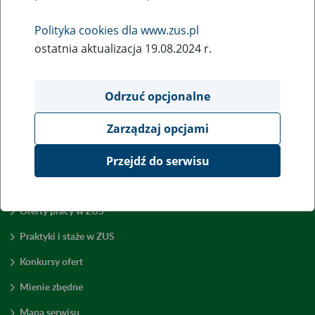
Wróć do poprzedniej strony
Polityka cookies dla www.zus.pl
ostatnia aktualizacja 19.08.2024 r.
Przejdź do mapy serwisu
Odrzuć opcjonalne
Zarządzaj opcjami
Przejdź do serwisu
Zamówienia publiczne
Oferty pracy w ZUS
Praktyki i staże w ZUS
Konkursy ofert
Mienie zbędne
Mapa serwisu