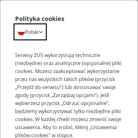
Polityka cookies
Polski
Menu
Szukaj
Serwisy ZUS wykorzystują techniczne
(niezbędne) oraz analityczne (opcjonalne) pliki
Przepraszamy,
cookies. Możesz zaakceptować wykorzystanie
podana strona nie została znaleziona.
przez nas wszystkich takich plików (przycisk
„Przejdź do serwisu”) lub dostosować swoje
Błąd 404
zgody (przycisk „Zarządzaj opcjami”). Jeśli
wybierzesz przycisk „Odrzuć opcjonalne”,
będziemy wykorzystywać tylko niezbędne pliki
cookies. W każdej chwili możesz zmienić swoje
ustawienia. Aby to zrobić, kliknij „Ustawienia
Przejdź do strony głównej
plików cookies” w stopce.