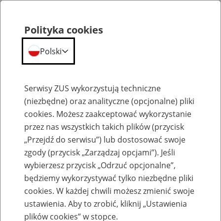
Polityka cookies
Polski
Menu
Szukaj
Serwisy ZUS wykorzystują techniczne
(niezbędne) oraz analityczne (opcjonalne) pliki
cookies. Możesz zaakceptować wykorzystanie
Szkolenia
przez nas wszystkich takich plików (przycisk
„Przejdź do serwisu”) lub dostosować swoje
zgody (przycisk „Zarządzaj opcjami”). Jeśli
wybierzesz przycisk „Odrzuć opcjonalne”,
będziemy wykorzystywać tylko niezbędne pliki
cookies. W każdej chwili możesz zmienić swoje
Zaproś ZUS do siebie: Aktywni 50+
ustawienia. Aby to zrobić, kliknij „Ustawienia
plików cookies” w stopce.