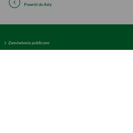
Powrót do listy
Zamówienia publiczne
Oferty pracy w ZUS
Praktyki i staże w ZUS
Konkursy ofert
Mienie zbędne
Mapa serwisu
Deklaracja dostępności
Ustawienia plików cookies