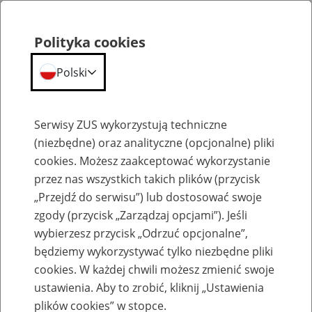
Polityka cookies
Polski
Menu
Szukaj
Serwisy ZUS wykorzystują techniczne
(niezbędne) oraz analityczne (opcjonalne) pliki
cookies. Możesz zaakceptować wykorzystanie
Szkolenia
przez nas wszystkich takich plików (przycisk
„Przejdź do serwisu”) lub dostosować swoje
zgody (przycisk „Zarządzaj opcjami”). Jeśli
wybierzesz przycisk „Odrzuć opcjonalne”,
będziemy wykorzystywać tylko niezbędne pliki
cookies. W każdej chwili możesz zmienić swoje
Zaproś ZUS do siebie: Aktywni 50+
ustawienia. Aby to zrobić, kliknij „Ustawienia
plików cookies” w stopce.