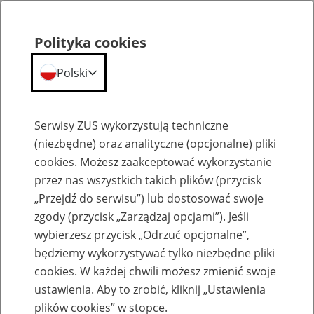
Polityka cookies
Polski
Menu
Szukaj
Serwisy ZUS wykorzystują techniczne
(niezbędne) oraz analityczne (opcjonalne) pliki
cookies. Możesz zaakceptować wykorzystanie
Szkolenia
przez nas wszystkich takich plików (przycisk
„Przejdź do serwisu”) lub dostosować swoje
zgody (przycisk „Zarządzaj opcjami”). Jeśli
wybierzesz przycisk „Odrzuć opcjonalne”,
będziemy wykorzystywać tylko niezbędne pliki
cookies. W każdej chwili możesz zmienić swoje
Zaproś ZUS do siebie: Aktywni 50+
ustawienia. Aby to zrobić, kliknij „Ustawienia
plików cookies” w stopce.