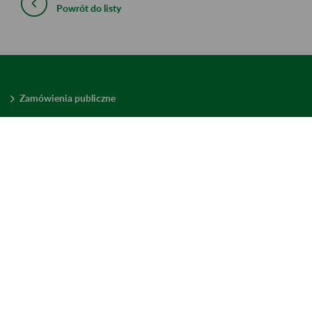
Powrót do listy
Zamówienia publiczne
Oferty pracy w ZUS
Praktyki i staże w ZUS
Konkursy ofert
Mienie zbędne
Mapa serwisu
Deklaracja dostępności
Ustawienia plików cookies