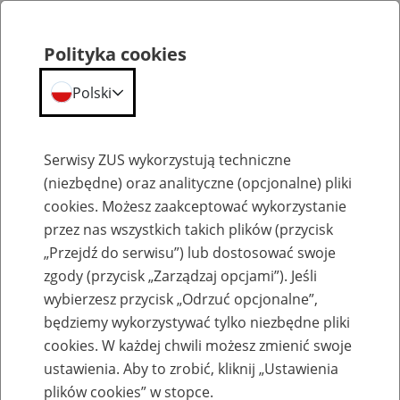
Polityka cookies
Polski
Menu
Szukaj
Serwisy ZUS wykorzystują techniczne
(niezbędne) oraz analityczne (opcjonalne) pliki
cookies. Możesz zaakceptować wykorzystanie
Szkolenia
przez nas wszystkich takich plików (przycisk
„Przejdź do serwisu”) lub dostosować swoje
zgody (przycisk „Zarządzaj opcjami”). Jeśli
wybierzesz przycisk „Odrzuć opcjonalne”,
będziemy wykorzystywać tylko niezbędne pliki
cookies. W każdej chwili możesz zmienić swoje
Zaproś ZUS do siebie: Aktywni 50+
ustawienia. Aby to zrobić, kliknij „Ustawienia
plików cookies” w stopce.