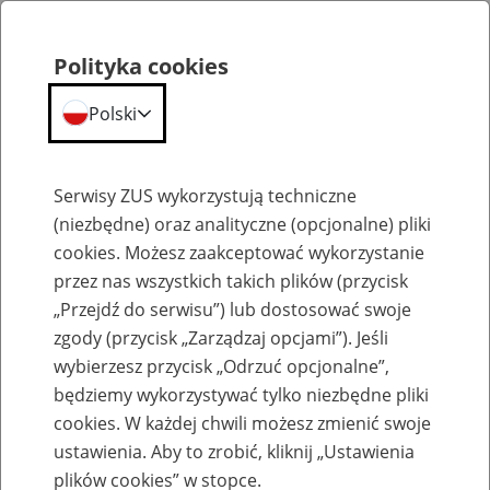
Polityka cookies
Polski
Menu
Szukaj
Serwisy ZUS wykorzystują techniczne
(niezbędne) oraz analityczne (opcjonalne) pliki
cookies. Możesz zaakceptować wykorzystanie
Szkolenia
przez nas wszystkich takich plików (przycisk
„Przejdź do serwisu”) lub dostosować swoje
zgody (przycisk „Zarządzaj opcjami”). Jeśli
wybierzesz przycisk „Odrzuć opcjonalne”,
będziemy wykorzystywać tylko niezbędne pliki
cookies. W każdej chwili możesz zmienić swoje
Zaproś ZUS do siebie: Aktywni 50+
ustawienia. Aby to zrobić, kliknij „Ustawienia
plików cookies” w stopce.