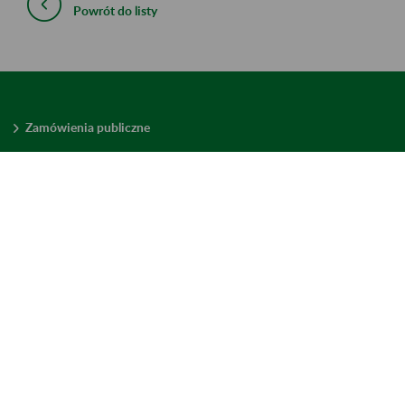
Powrót do listy
Zamówienia publiczne
Oferty pracy w ZUS
Praktyki i staże w ZUS
Konkursy ofert
Mienie zbędne
Mapa serwisu
Deklaracja dostępności
Ustawienia plików cookies