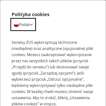
Polityka cookies
Polski
Menu
Szukaj
Serwisy ZUS wykorzystują techniczne
(niezbędne) oraz analityczne (opcjonalne) pliki
cookies. Możesz zaakceptować wykorzystanie
Szkolenia
przez nas wszystkich takich plików (przycisk
„Przejdź do serwisu”) lub dostosować swoje
zgody (przycisk „Zarządzaj opcjami”). Jeśli
wybierzesz przycisk „Odrzuć opcjonalne”,
będziemy wykorzystywać tylko niezbędne pliki
cookies. W każdej chwili możesz zmienić swoje
Zaproś ZUS do siebie: Aktywni 50+
ustawienia. Aby to zrobić, kliknij „Ustawienia
plików cookies” w stopce.