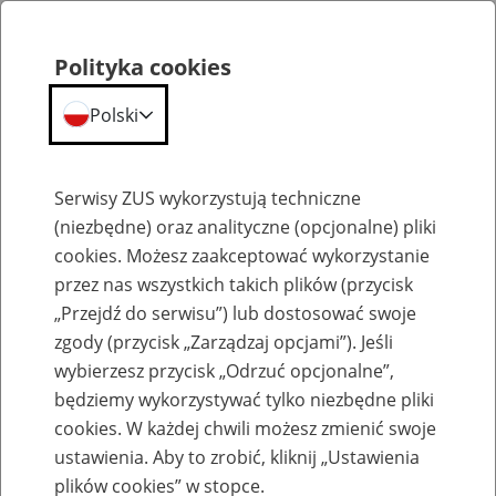
Polityka cookies
Polski
Menu
Szukaj
Serwisy ZUS wykorzystują techniczne
(niezbędne) oraz analityczne (opcjonalne) pliki
cookies. Możesz zaakceptować wykorzystanie
Szkolenia
przez nas wszystkich takich plików (przycisk
„Przejdź do serwisu”) lub dostosować swoje
zgody (przycisk „Zarządzaj opcjami”). Jeśli
wybierzesz przycisk „Odrzuć opcjonalne”,
będziemy wykorzystywać tylko niezbędne pliki
cookies. W każdej chwili możesz zmienić swoje
Zaproś ZUS do siebie: eZUS, wizyty
ustawienia. Aby to zrobić, kliknij „Ustawienia
rezerwowane, e-wizyty, Aktywni 50+
plików cookies” w stopce.