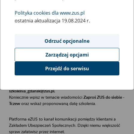
Polityka cookies dla www.zus.pl
Rodzaj wydarzenia
ostatnia aktualizacja 19.08.2024 r.
Szkolenia
Obszar merytoryczny
Odrzuć opcjonalne
Płatnicy, ubezpieczeni, świadczeniobiorcy
Zarządzaj opcjami
Opis wydarzenia
Przejdź do serwisu
Szkolenie stacjonarne w siedzibie firmy, instytucji, urzędu.
Zgłoszenia przyjmujemy mailowo pod adresem
szkolenia_gdansk@zus.pl.
Koniecznie wpisz w temacie wiadomości
Zaproś ZUS do siebie -
Tczew
oraz wskaż proponowaną datę szkolenia.
Platforma eZUS to kanał komunikacji pomiędzy klientami a
Zakładem Ubezpieczeń Społecznych. Dzięki niemu większość
spraw załatwisz przez internet.