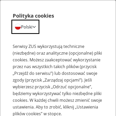
Polityka cookies
Polski
Menu
Szukaj
Serwisy ZUS wykorzystują techniczne
(niezbędne) oraz analityczne (opcjonalne) pliki
cookies. Możesz zaakceptować wykorzystanie
Szkolenia
przez nas wszystkich takich plików (przycisk
„Przejdź do serwisu”) lub dostosować swoje
zgody (przycisk „Zarządzaj opcjami”). Jeśli
wybierzesz przycisk „Odrzuć opcjonalne”,
będziemy wykorzystywać tylko niezbędne pliki
cookies. W każdej chwili możesz zmienić swoje
Zaproś ZUS do siebie: eZUS, wizyty
ustawienia. Aby to zrobić, kliknij „Ustawienia
rezerwowane, e-wizyty, Aktywni 50+
plików cookies” w stopce.