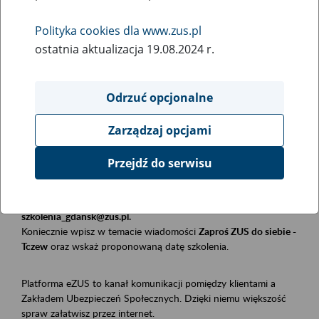
Polityka cookies dla www.zus.pl
Rodzaj wydarzenia
ostatnia aktualizacja 19.08.2024 r.
Szkolenia
Obszar merytoryczny
Odrzuć opcjonalne
Płatnicy, ubezpieczeni, świadczeniobiorcy
Zarządzaj opcjami
Opis wydarzenia
Przejdź do serwisu
Szkolenie stacjonarne w siedzibie firmy, instytucji, urzędu.
Zgłoszenia przyjmujemy mailowo pod adresem
szkolenia_gdansk@zus.pl.
Koniecznie wpisz w temacie wiadomości
Zaproś ZUS do siebie -
Tczew
oraz wskaż proponowaną datę szkolenia.
Platforma eZUS to kanał komunikacji pomiędzy klientami a
Zakładem Ubezpieczeń Społecznych. Dzięki niemu większość
spraw załatwisz przez internet.