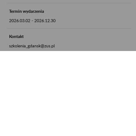
Termin wydarzenia
2026.03.02
-
2026.12.30
Kontakt
szkolenia_gdansk@zus.pl
Powrót do listy
Zamówienia publiczne
Oferty pracy w ZUS
Praktyki i staże w ZUS