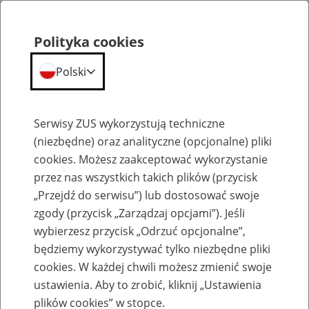
Polityka cookies
Polski
Menu
Szukaj
Serwisy ZUS wykorzystują techniczne
(niezbędne) oraz analityczne (opcjonalne) pliki
cookies. Możesz zaakceptować wykorzystanie
Szkolenia
przez nas wszystkich takich plików (przycisk
„Przejdź do serwisu”) lub dostosować swoje
zgody (przycisk „Zarządzaj opcjami”). Jeśli
wybierzesz przycisk „Odrzuć opcjonalne”,
będziemy wykorzystywać tylko niezbędne pliki
cookies. W każdej chwili możesz zmienić swoje
Zaproś ZUS do siebie: eZUS, wizyty
ustawienia. Aby to zrobić, kliknij „Ustawienia
rezerwowane, e-wizyty, Aktywni 50+
plików cookies” w stopce.