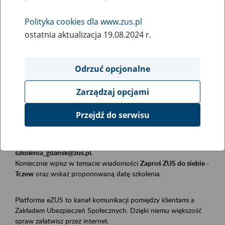
Polityka cookies dla www.zus.pl
Rodzaj wydarzenia
ostatnia aktualizacja 19.08.2024 r.
Szkolenia
Obszar merytoryczny
Odrzuć opcjonalne
Płatnicy, ubezpieczeni, świadczeniobiorcy
Zarządzaj opcjami
Opis wydarzenia
Przejdź do serwisu
Szkolenie stacjonarne w siedzibie firmy, instytucji, urzędu.
Zgłoszenia przyjmujemy mailowo pod adresem
szkolenia_gdansk@zus.pl.
Koniecznie wpisz w temacie wiadomości
Zaproś ZUS do siebie -
Tczew
oraz wskaż proponowaną datę szkolenia.
Platforma eZUS to kanał komunikacji pomiędzy klientami a
Zakładem Ubezpieczeń Społecznych. Dzięki niemu większość
spraw załatwisz przez internet.