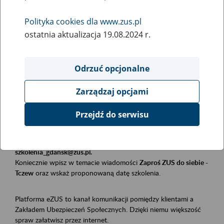
Polityka cookies dla www.zus.pl
Rodzaj wydarzenia
ostatnia aktualizacja 19.08.2024 r.
Szkolenia
Obszar merytoryczny
Odrzuć opcjonalne
Płatnicy, ubezpieczeni, świadczeniobiorcy
Zarządzaj opcjami
Opis wydarzenia
Przejdź do serwisu
Szkolenie stacjonarne w siedzibie firmy, instytucji, urzędu.
Zgłoszenia przyjmujemy mailowo pod adresem
szkolenia_gdansk@zus.pl.
Koniecznie wpisz w temacie wiadomości
Zaproś ZUS do siebie -
Tczew
oraz wskaż proponowaną datę szkolenia.
Platforma eZUS to kanał komunikacji pomiędzy klientami a
Zakładem Ubezpieczeń Społecznych. Dzięki niemu większość
spraw załatwisz przez internet.