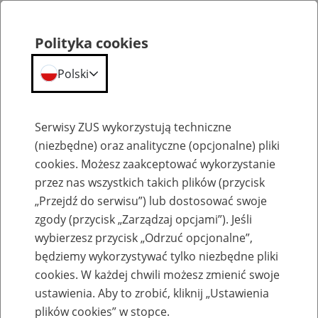
Polityka cookies
Polski
Menu
Szukaj
Serwisy ZUS wykorzystują techniczne
(niezbędne) oraz analityczne (opcjonalne) pliki
cookies. Możesz zaakceptować wykorzystanie
Szkolenia
przez nas wszystkich takich plików (przycisk
„Przejdź do serwisu”) lub dostosować swoje
zgody (przycisk „Zarządzaj opcjami”). Jeśli
wybierzesz przycisk „Odrzuć opcjonalne”,
będziemy wykorzystywać tylko niezbędne pliki
cookies. W każdej chwili możesz zmienić swoje
Zaproś ZUS do siebie: eZUS, wizyty
ustawienia. Aby to zrobić, kliknij „Ustawienia
rezerwowane, e-wizyty, Aktywni 50+
plików cookies” w stopce.