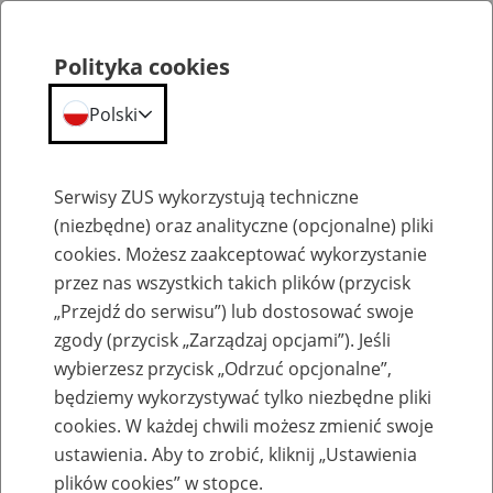
Polityka cookies
Polski
Menu
Szukaj
Serwisy ZUS wykorzystują techniczne
(niezbędne) oraz analityczne (opcjonalne) pliki
cookies. Możesz zaakceptować wykorzystanie
Szkolenia
przez nas wszystkich takich plików (przycisk
„Przejdź do serwisu”) lub dostosować swoje
zgody (przycisk „Zarządzaj opcjami”). Jeśli
wybierzesz przycisk „Odrzuć opcjonalne”,
będziemy wykorzystywać tylko niezbędne pliki
cookies. W każdej chwili możesz zmienić swoje
Zaproś ZUS do siebie: eZUS, wizyty
ustawienia. Aby to zrobić, kliknij „Ustawienia
rezerwowane, e-wizyty, Aktywni 50+
plików cookies” w stopce.