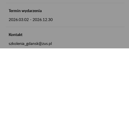
Termin wydarzenia
2026.03.02
-
2026.12.30
Kontakt
szkolenia_gdansk@zus.pl
Powrót do listy
Zamówienia publiczne
Oferty pracy w ZUS
Praktyki i staże w ZUS