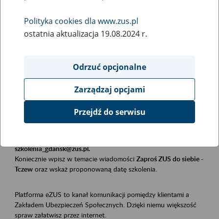
Polityka cookies dla www.zus.pl
Rodzaj wydarzenia
ostatnia aktualizacja 19.08.2024 r.
Szkolenia
Obszar merytoryczny
Odrzuć opcjonalne
Płatnicy, ubezpieczeni, świadczeniobiorcy
Zarządzaj opcjami
Opis wydarzenia
Przejdź do serwisu
Szkolenie stacjonarne w siedzibie firmy, instytucji, urzędu.
Zgłoszenia przyjmujemy mailowo pod adresem
szkolenia_gdansk@zus.pl.
Koniecznie wpisz w temacie wiadomości
Zaproś ZUS do siebie -
Tczew
oraz wskaż proponowaną datę szkolenia.
Platforma eZUS to kanał komunikacji pomiędzy klientami a
Zakładem Ubezpieczeń Społecznych. Dzięki niemu większość
spraw załatwisz przez internet.