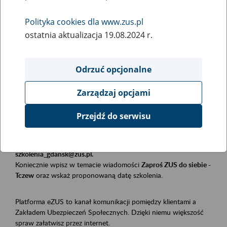
Polityka cookies dla www.zus.pl
Rodzaj wydarzenia
ostatnia aktualizacja 19.08.2024 r.
Szkolenia
Obszar merytoryczny
Odrzuć opcjonalne
Płatnicy, ubezpieczeni, świadczeniobiorcy
Zarządzaj opcjami
Opis wydarzenia
Przejdź do serwisu
Szkolenie stacjonarne w siedzibie firmy, instytucji, urzędu.
Zgłoszenia przyjmujemy mailowo pod adresem
szkolenia_gdansk@zus.pl.
Koniecznie wpisz w temacie wiadomości
Zaproś ZUS do siebie -
Tczew
oraz wskaż proponowaną datę szkolenia.
Platforma eZUS to kanał komunikacji pomiędzy klientami a
Zakładem Ubezpieczeń Społecznych. Dzięki niemu większość
spraw załatwisz przez internet.