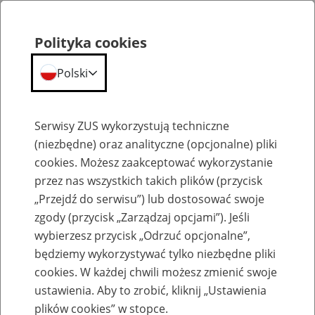
Polityka cookies
Polski
Menu
Szukaj
Serwisy ZUS wykorzystują techniczne
(niezbędne) oraz analityczne (opcjonalne) pliki
cookies. Możesz zaakceptować wykorzystanie
Szkolenia
przez nas wszystkich takich plików (przycisk
„Przejdź do serwisu”) lub dostosować swoje
zgody (przycisk „Zarządzaj opcjami”). Jeśli
wybierzesz przycisk „Odrzuć opcjonalne”,
będziemy wykorzystywać tylko niezbędne pliki
cookies. W każdej chwili możesz zmienić swoje
Zaproś ZUS do siebie: eZUS, wizyty
ustawienia. Aby to zrobić, kliknij „Ustawienia
rezerwowane, e-wizyty, Aktywni 50+
plików cookies” w stopce.