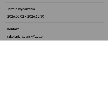
Termin wydarzenia
2026.03.02
-
2026.12.30
Kontakt
szkolenia_gdansk@zus.pl
Powrót do listy
Zamówienia publiczne
Oferty pracy w ZUS
Praktyki i staże w ZUS