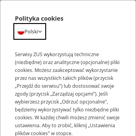
Polityka cookies
Polski
Menu
Szukaj
Serwisy ZUS wykorzystują techniczne
(niezbędne) oraz analityczne (opcjonalne) pliki
cookies. Możesz zaakceptować wykorzystanie
Szkolenia
przez nas wszystkich takich plików (przycisk
„Przejdź do serwisu”) lub dostosować swoje
zgody (przycisk „Zarządzaj opcjami”). Jeśli
wybierzesz przycisk „Odrzuć opcjonalne”,
będziemy wykorzystywać tylko niezbędne pliki
cookies. W każdej chwili możesz zmienić swoje
Zaproś ZUS do siebie: eZUS, wizyty
ustawienia. Aby to zrobić, kliknij „Ustawienia
rezerwowane, e-wizyty, Aktywni 50+
plików cookies” w stopce.