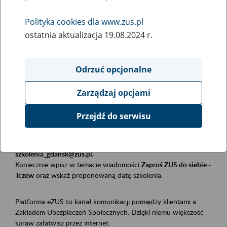
Polityka cookies dla www.zus.pl
Rodzaj wydarzenia
ostatnia aktualizacja 19.08.2024 r.
Szkolenia
Obszar merytoryczny
Odrzuć opcjonalne
Płatnicy, ubezpieczeni, świadczeniobiorcy
Zarządzaj opcjami
Opis wydarzenia
Przejdź do serwisu
Szkolenie stacjonarne w siedzibie firmy, instytucji, urzędu.
Zgłoszenia przyjmujemy mailowo pod adresem
szkolenia_gdansk@zus.pl.
Koniecznie wpisz w temacie wiadomości
Zaproś ZUS do siebie -
Tczew
oraz wskaż proponowaną datę szkolenia.
Platforma eZUS to kanał komunikacji pomiędzy klientami a
Zakładem Ubezpieczeń Społecznych. Dzięki niemu większość
spraw załatwisz przez internet.