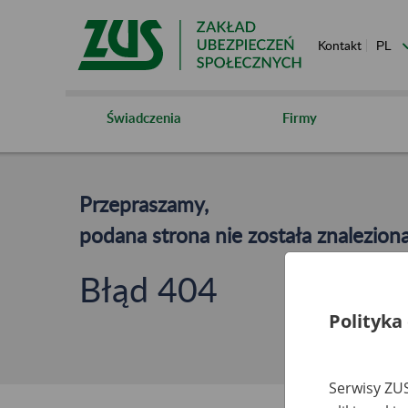
Kontakt
Świadczenia
Firmy
Przepraszamy,
podana strona nie została znaleziona
Błąd 404
Polityka
Serwisy ZUS