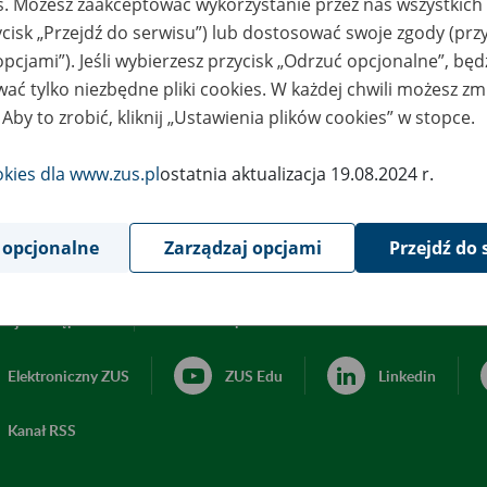
es. Możesz zaakceptować wykorzystanie przez nas wszystkich 
ycisk „Przejdź do serwisu”) lub dostosować swoje zgody (przy
opcjami”). Jeśli wybierzesz przycisk „Odrzuć opcjonalne”, bę
ać tylko niezbędne pliki cookies. W każdej chwili możesz zm
 Aby to zrobić, kliknij „Ustawienia plików cookies” w stopce.
okies dla www.zus.pl
ostatnia aktualizacja 19.08.2024 r.
 opcjonalne
Zarządzaj opcjami
Przejdź do 
acja dostępności
Ustawienia plików cookies
Elektroniczny ZUS
ZUS Edu
Linkedin
Kanał RSS