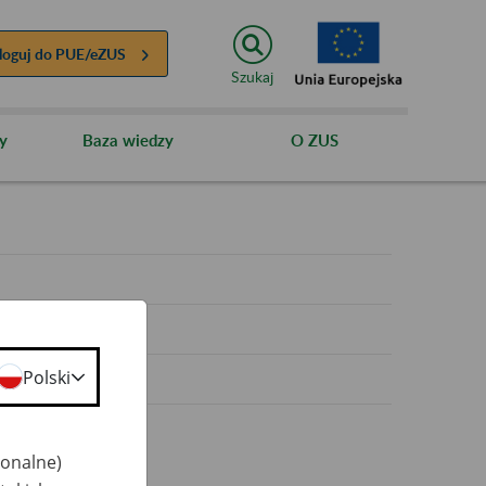
loguj do
PUE/eZUS
Szukaj
y
Baza wiedzy
O ZUS
y
Polski
jonalne)