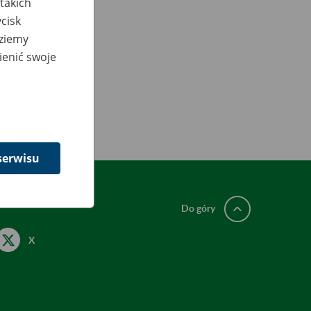
takich
cisk
dziemy
ienić swoje
serwisu
Do góry
X