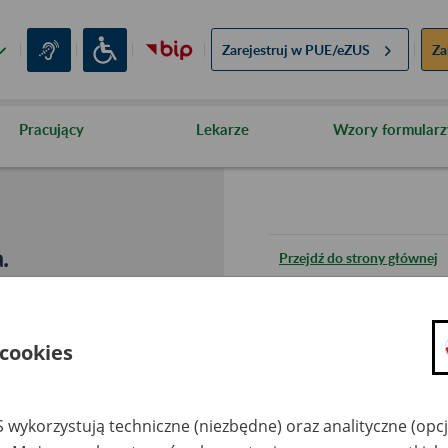
Zarejestruj w
PUE/eZUS
Za
Pracujący
Lekarze
Wzory formularz
.
Przejdź do strony głównej
Wróć do poprzedniej stron
 cookies
Przejdź do mapy serwisu
 wykorzystują techniczne (niezbędne) oraz analityczne (opc