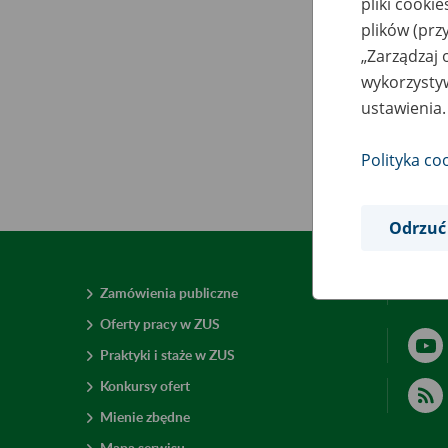
pliki cooki
plików (prz
„Zarządzaj 
wykorzystyw
ustawienia.
Polityka co
Odrzuć
Zamówienia publiczne
Deklar
Oferty pracy w ZUS
Praktyki i staże w ZUS
Konkursy ofert
Mienie zbędne
Mapa serwisu