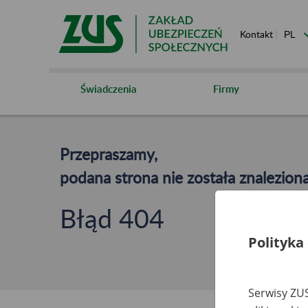
Kontakt
Świadczenia
Firmy
Przepraszamy,
podana strona nie została znaleziona
Błąd 404
Polityka
Serwisy ZUS