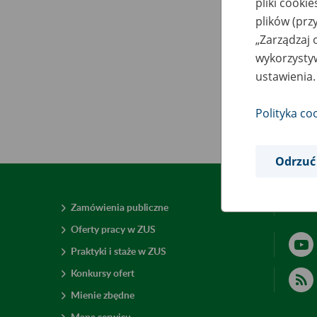
pliki cooki
plików (prz
„Zarządzaj 
wykorzystyw
ustawienia.
Polityka co
Odrzuć
Zamówienia publiczne
Deklar
Oferty pracy w ZUS
Praktyki i staże w ZUS
Konkursy ofert
Mienie zbędne
Mapa serwisu