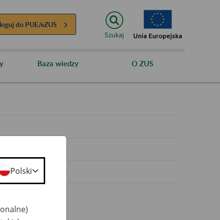
loguj do
PUE/eZUS
Szukaj
y
Baza wiedzy
O ZUS
y
Polski
jonalne)