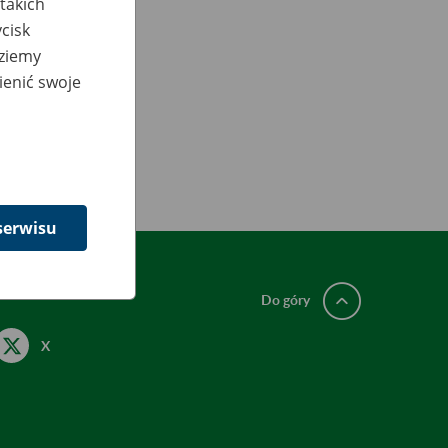
takich
cisk
dziemy
ienić swoje
serwisu
Do góry
X