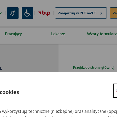
Zarejestruj w
PUE/eZUS
Za
Pracujący
Lekarze
Wzory formularz
.
Przejdź do strony głównej
Wróć do poprzedniej stron
 cookies
Przejdź do mapy serwisu
 wykorzystują techniczne (niezbędne) oraz analityczne (opc