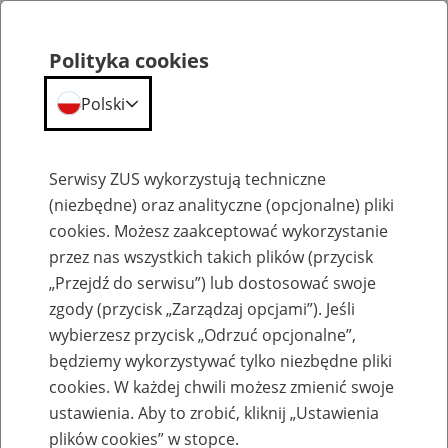
Polityka cookies
Polski
Menu
Szukaj
Serwisy ZUS wykorzystują techniczne
(niezbędne) oraz analityczne (opcjonalne) pliki
cookies. Możesz zaakceptować wykorzystanie
Szkolenia
przez nas wszystkich takich plików (przycisk
„Przejdź do serwisu”) lub dostosować swoje
zgody (przycisk „Zarządzaj opcjami”). Jeśli
wybierzesz przycisk „Odrzuć opcjonalne”,
będziemy wykorzystywać tylko niezbędne pliki
cookies. W każdej chwili możesz zmienić swoje
Zaproś ZUS do siebie - zakładanie profili
ustawienia. Aby to zrobić, kliknij „Ustawienia
eZUS w siedzibie Twojej firmy
plików cookies” w stopce.