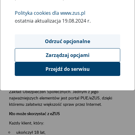
Polityka cookies dla www.zus.pl
Rodzaj wydarzenia
ostatnia aktualizacja 19.08.2024 r.
Szkolenia
Obszar merytoryczny
Odrzuć opcjonalne
obsługa klientów
Zarządzaj opcjami
Opis wydarzenia
Przejdź do serwisu
Platforma Usług Elektronicznych ZUS eZUS
to narzędzie, które ułatwia dostęp do usług świadczonych przez
Zakład Ubezpieczeń Społecznych. Jednym z jego
najważniejszych elementów jest portal PUE/eZUS, dzięki
któremu załatwisz większość spraw przez Internet.
Kto może skorzystać z eZUS
Każdy klient, który:
ukończył 18 lat,