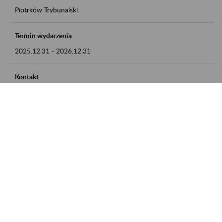
Piotrków Trybunalski
Termin wydarzenia
2025.12.31
-
2026.12.31
Kontakt
zgłoszenia przyjmujemy w godz. 8:00-15:00, pod numerem
telefonu 044 647 90 02
Zobacz także
Zaproś ZUS do siebie: Aktywni 50+