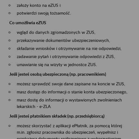
założy konto na eZUS i
potwierdzi swoją tożsamość.
Co umożliwia eZUS
wgląd do danych zgromadzonych w ZUS,
przekazywanie dokumentów ubezpieczeniowych,
składanie wniosków i otrzymywanie na nie odpowiedzi,
zadawanie pytań i otrzymywanie odpowiedzi z ZUS,
umawianie się na wizyty w jednostce ZUS.
Jeśli jesteś osobą ubezpieczoną (np. pracownikiem)
możesz sprawdzić swoje dane zapisane na koncie w ZUS,
masz dostęp do informacji o stanie konta ubezpieczonego,
masz dostę do informacji o wystawionych zwolnieniach
lekarskich - e-ZLA
Jeśli jesteś płatnikiem składek (np. przedsiębiorcą)
możesz skorzystać z aplikacji ePłatnik, za pomocą której
m.in. zgłosisz pracownika do ubezpieczeń, wypełnisz i
przekażesz dokumenty rozliczeniowe z wykorzystaniem