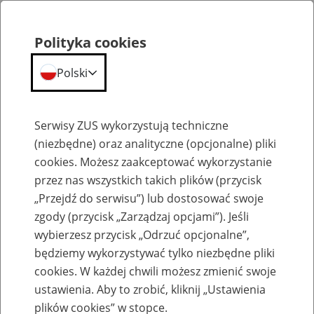
Polityka cookies
Polski
Menu
Szukaj
Serwisy ZUS wykorzystują techniczne
(niezbędne) oraz analityczne (opcjonalne) pliki
cookies. Możesz zaakceptować wykorzystanie
Szkolenia
przez nas wszystkich takich plików (przycisk
„Przejdź do serwisu”) lub dostosować swoje
zgody (przycisk „Zarządzaj opcjami”). Jeśli
wybierzesz przycisk „Odrzuć opcjonalne”,
będziemy wykorzystywać tylko niezbędne pliki
cookies. W każdej chwili możesz zmienić swoje
Zaproś ZUS do siebie - zakładanie profili
ustawienia. Aby to zrobić, kliknij „Ustawienia
eZUS w siedzibie Twojej firmy
plików cookies” w stopce.