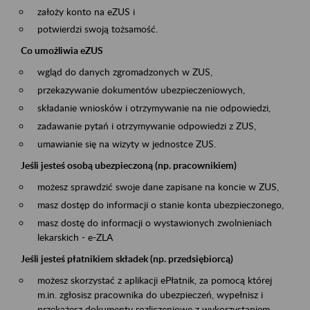
założy konto na eZUS i
potwierdzi swoją tożsamość.
Co umożliwia eZUS
wgląd do danych zgromadzonych w ZUS,
przekazywanie dokumentów ubezpieczeniowych,
składanie wniosków i otrzymywanie na nie odpowiedzi,
zadawanie pytań i otrzymywanie odpowiedzi z ZUS,
umawianie się na wizyty w jednostce ZUS.
Jeśli jesteś osobą ubezpieczoną (np. pracownikiem)
możesz sprawdzić swoje dane zapisane na koncie w ZUS,
masz dostęp do informacji o stanie konta ubezpieczonego,
masz dostę do informacji o wystawionych zwolnieniach
lekarskich - e-ZLA
Jeśli jesteś płatnikiem składek (np. przedsiębiorcą)
możesz skorzystać z aplikacji ePłatnik, za pomocą której
m.in. zgłosisz pracownika do ubezpieczeń, wypełnisz i
przekażesz dokumenty rozliczeniowe z wykorzystaniem