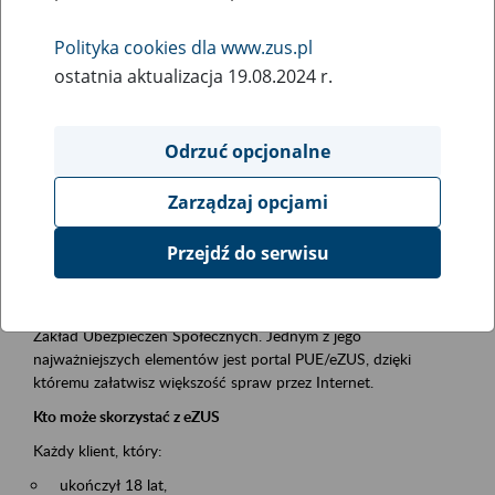
Polityka cookies dla www.zus.pl
Rodzaj wydarzenia
ostatnia aktualizacja 19.08.2024 r.
Szkolenia
Obszar merytoryczny
Odrzuć opcjonalne
obsługa klientów
Zarządzaj opcjami
Opis wydarzenia
Przejdź do serwisu
Platforma Usług Elektronicznych ZUS eZUS
to narzędzie, które ułatwia dostęp do usług świadczonych przez
Zakład Ubezpieczeń Społecznych. Jednym z jego
najważniejszych elementów jest portal PUE/eZUS, dzięki
któremu załatwisz większość spraw przez Internet.
Kto może skorzystać z eZUS
Każdy klient, który:
ukończył 18 lat,