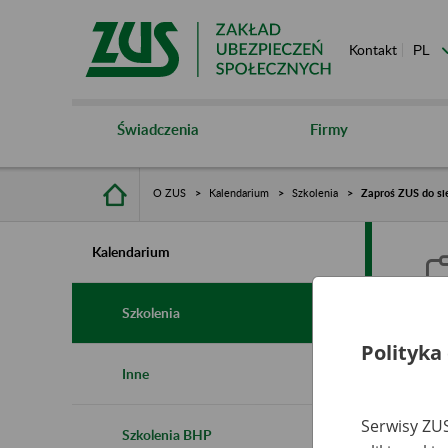
Kontakt
Świadczenia
Firmy
O ZUS
Kalendarium
Szkolenia
Zaproś ZUS do sie
Kalendarium
Szkolenia
Polityka
Z
Inne
s
Serwisy ZUS
Szkolenia BHP