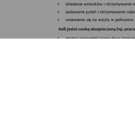
składanie wniosków i otrzymywanie n
zadawanie pytań i otrzymywanie odpo
umawianie się na wizyty w jednostce
Jeśli jesteś osobą ubezpieczoną (np. pra
możesz sprawdzić swoje dane zapisan
masz dostęp do informacji o stanie k
masz dostę do informacji o wystawion
Jeśli jesteś płatnikiem składek (np. przeds
możesz skorzystać z aplikacji ePłatnik
ubezpieczeń, wypełnisz i przekażesz
ZUS,
możesz złożyć wniosek o wydanie zaś
masz dostęp do zwolnień lekarskich 
Jeśli jesteś świadczeniobiorcą
masz dostęp m.in. do formularza PIT 
do formularza PIT 40A, czyli roczneg
możesz zarezerwować wizytę,