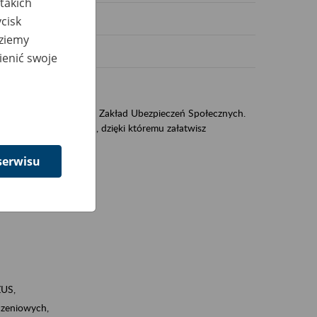
takich
cisk
dziemy
ienić swoje
US
sług świadczonych przez Zakład Ubezpieczeń Społecznych.
jest portal PUE/eZUS, dzięki któremu załatwisz
serwisu
ZUS,
zeniowych,