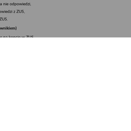
a nie odpowiedzi,
wiedzi z ZUS,
 ZUS.
cownikiem)
e na koncie w ZUS,
onta ubezpieczonego,
ych zwolnieniach lekarskich - e-ZLA
iębiorcą)
, za pomocą której m.in. zgłosisz pracownika do
 dokumenty rozliczeniowe z wykorzystaniem danych z bazy
wiadczenia o niezaleganiu i odebrać go na PUE/eZUS,
swoich pracowników - e-ZLA
11A, czyli informacji o dochodach uzyskanych od ZUS lub
o obliczenia podatku przez ZUS,