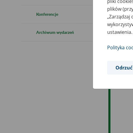
pliki cooki
Ro
plików (prz
Konferencje
„Zarządzaj 
Ob
wykorzystyw
ustawienia.
Archiwum wydarzeń
Op
Polityka co
Odrzuć