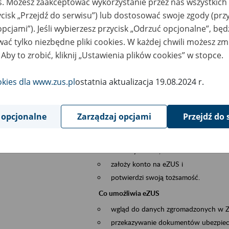
es. Możesz zaakceptować wykorzystanie przez nas wszystkich 
dzaj wydarzenia
Szkolenia
ycisk „Przejdź do serwisu”) lub dostosować swoje zgody (przy
opcjami”). Jeśli wybierzesz przycisk „Odrzuć opcjonalne”, bę
szar merytoryczny
obsługa klientów
ać tylko niezbędne pliki cookies. W każdej chwili możesz zm
 Aby to zrobić, kliknij „Ustawienia plików cookies” w stopce.
is wydarzenia
Platforma Usług Elektronicznych ZUS eZ
okies dla www.zus.pl
ostatnia aktualizacja 19.08.2024 r.
to narzędzie, które ułatwia dostęp do u
Jednym z jego najważniejszych elementów 
większość spraw przez Internet.
 opcjonalne
Zarządzaj opcjami
Przejdź do 
Kto może skorzystać z eZUS
Każdy klient, który:
ukończył 18 lat,
założy konto na eZUS i
potwierdzi swoją tożsamość.
Co umożliwia eZUS
wgląd do danych zgromadzonych w 
przekazywanie dokumentów ubezpiec