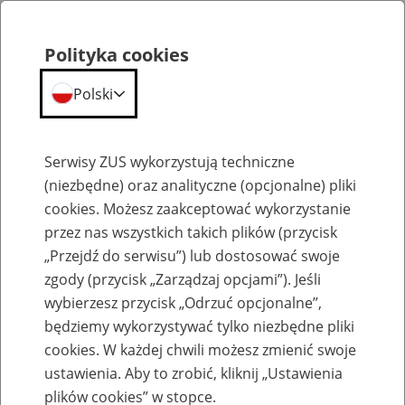
Polityka cookies
Polski
Menu
Szukaj
Serwisy ZUS wykorzystują techniczne
(niezbędne) oraz analityczne (opcjonalne) pliki
cookies. Możesz zaakceptować wykorzystanie
Szkolenia
przez nas wszystkich takich plików (przycisk
„Przejdź do serwisu”) lub dostosować swoje
zgody (przycisk „Zarządzaj opcjami”). Jeśli
wybierzesz przycisk „Odrzuć opcjonalne”,
będziemy wykorzystywać tylko niezbędne pliki
cookies. W każdej chwili możesz zmienić swoje
Zaproś ZUS do siebie - zakładanie profili
ustawienia. Aby to zrobić, kliknij „Ustawienia
eZUS w siedzibie Twojej firmy
plików cookies” w stopce.