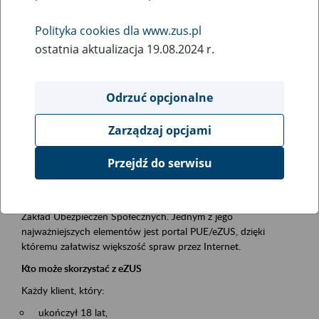
Polityka cookies dla www.zus.pl
Rodzaj wydarzenia
ostatnia aktualizacja 19.08.2024 r.
Szkolenia
Obszar merytoryczny
Odrzuć opcjonalne
obsługa klientów
Zarządzaj opcjami
Opis wydarzenia
Przejdź do serwisu
Platforma Usług Elektronicznych ZUS eZUS
to narzędzie, które ułatwia dostęp do usług świadczonych przez
Zakład Ubezpieczeń Społecznych. Jednym z jego
najważniejszych elementów jest portal PUE/eZUS, dzięki
któremu załatwisz większość spraw przez Internet.
Kto może skorzystać z eZUS
Każdy klient, który:
ukończył 18 lat,