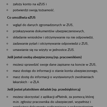
założy konto na eZUS i
potwierdzi swoją tożsamość.
Co umożliwia eZUS
wgląd do danych zgromadzonych w ZUS,
przekazywanie dokumentów ubezpieczeniowych,
składanie wniosków i otrzymywanie na nie odpowiedzi,
zadawanie pytań i otrzymywanie odpowiedzi z ZUS,
umawianie się na wizyty w jednostce ZUS.
Jeśli jesteś osobą ubezpieczoną (np. pracownikiem)
możesz sprawdzić swoje dane zapisane na koncie w ZUS,
masz dostęp do informacji o stanie konta ubezpieczonego,
masz dostę do informacji o wystawionych zwolnieniach
lekarskich - e-ZLA
Jeśli jesteś płatnikiem składek (np. przedsiębiorcą)
możesz skorzystać z aplikacji ePłatnik, za pomocą której
m.in. zgłosisz pracownika do ubezpieczeń, wypełnisz i
przekażesz dokumenty rozliczeniowe z wykorzystaniem