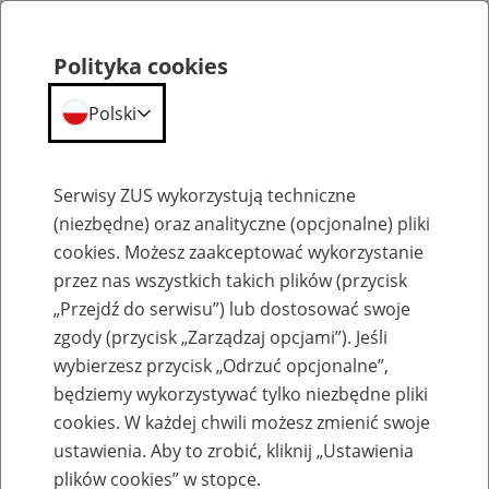
Polityka cookies
Polski
Menu
Szukaj
Serwisy ZUS wykorzystują techniczne
(niezbędne) oraz analityczne (opcjonalne) pliki
cookies. Możesz zaakceptować wykorzystanie
Szkolenia
przez nas wszystkich takich plików (przycisk
„Przejdź do serwisu”) lub dostosować swoje
zgody (przycisk „Zarządzaj opcjami”). Jeśli
wybierzesz przycisk „Odrzuć opcjonalne”,
będziemy wykorzystywać tylko niezbędne pliki
cookies. W każdej chwili możesz zmienić swoje
Zaproś ZUS do siebie - zakładanie profili
ustawienia. Aby to zrobić, kliknij „Ustawienia
eZUS w siedzibie Twojej firmy
plików cookies” w stopce.