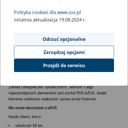
Polityka cookies dla www.zus.pl
Rodzaj wydarzenia
ostatnia aktualizacja 19.08.2024 r.
Szkolenia
Obszar merytoryczny
Odrzuć opcjonalne
obsługa klientów
Zarządzaj opcjami
Opis wydarzenia
Przejdź do serwisu
Platforma Usług Elektronicznych ZUS eZUS
to narzędzie, które ułatwia dostęp do usług świadczonych przez
Zakład Ubezpieczeń Społecznych. Jednym z jego
najważniejszych elementów jest portal PUE/eZUS, dzięki
któremu załatwisz większość spraw przez Internet.
Kto może skorzystać z eZUS
Każdy klient, który:
ukończył 18 lat,