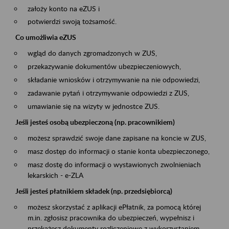
założy konto na eZUS i
potwierdzi swoją tożsamość.
Co umożliwia eZUS
wgląd do danych zgromadzonych w ZUS,
przekazywanie dokumentów ubezpieczeniowych,
składanie wniosków i otrzymywanie na nie odpowiedzi,
zadawanie pytań i otrzymywanie odpowiedzi z ZUS,
umawianie się na wizyty w jednostce ZUS.
Jeśli jesteś osobą ubezpieczoną (np. pracownikiem)
możesz sprawdzić swoje dane zapisane na koncie w ZUS,
masz dostęp do informacji o stanie konta ubezpieczonego,
masz dostę do informacji o wystawionych zwolnieniach
lekarskich - e-ZLA
Jeśli jesteś płatnikiem składek (np. przedsiębiorcą)
możesz skorzystać z aplikacji ePłatnik, za pomocą której
m.in. zgłosisz pracownika do ubezpieczeń, wypełnisz i
przekażesz dokumenty rozliczeniowe z wykorzystaniem