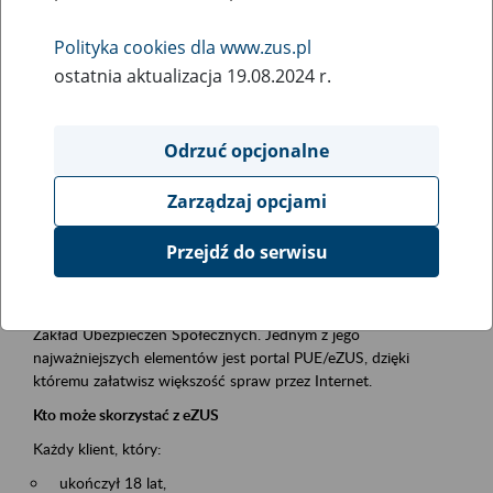
Polityka cookies dla www.zus.pl
Rodzaj wydarzenia
ostatnia aktualizacja 19.08.2024 r.
Szkolenia
Obszar merytoryczny
Odrzuć opcjonalne
obsługa klientów
Zarządzaj opcjami
Opis wydarzenia
Przejdź do serwisu
Platforma Usług Elektronicznych ZUS eZUS
to narzędzie, które ułatwia dostęp do usług świadczonych przez
Zakład Ubezpieczeń Społecznych. Jednym z jego
najważniejszych elementów jest portal PUE/eZUS, dzięki
któremu załatwisz większość spraw przez Internet.
Kto może skorzystać z eZUS
Każdy klient, który:
ukończył 18 lat,