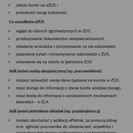
założy konto na eZUS i
potwierdzi swoją tożsamość.
Co umożliwia eZUS
wgląd do danych zgromadzonych w ZUS,
przekazywanie dokumentów ubezpieczeniowych,
składanie wniosków i otrzymywanie na nie odpowiedzi,
zadawanie pytań i otrzymywanie odpowiedzi z ZUS,
umawianie się na wizyty w jednostce ZUS.
Jeśli jesteś osobą ubezpieczoną (np. pracownikiem)
możesz sprawdzić swoje dane zapisane na koncie w ZUS,
masz dostęp do informacji o stanie konta ubezpieczonego,
masz dostę do informacji o wystawionych zwolnieniach
lekarskich - e-ZLA
Jeśli jesteś płatnikiem składek (np. przedsiębiorcą)
możesz skorzystać z aplikacji ePłatnik, za pomocą której
m.in. zgłosisz pracownika do ubezpieczeń, wypełnisz i
przekażesz dokumenty rozliczeniowe z wykorzystaniem