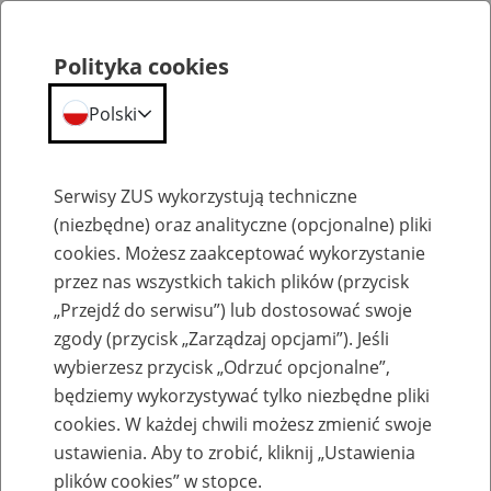
Polityka cookies
Polski
Menu
Szukaj
Serwisy ZUS wykorzystują techniczne
(niezbędne) oraz analityczne (opcjonalne) pliki
cookies. Możesz zaakceptować wykorzystanie
Szkolenia
przez nas wszystkich takich plików (przycisk
„Przejdź do serwisu”) lub dostosować swoje
zgody (przycisk „Zarządzaj opcjami”). Jeśli
wybierzesz przycisk „Odrzuć opcjonalne”,
będziemy wykorzystywać tylko niezbędne pliki
cookies. W każdej chwili możesz zmienić swoje
Zaproś ZUS do siebie - zakładanie profili
ustawienia. Aby to zrobić, kliknij „Ustawienia
eZUS w siedzibie Twojej firmy
plików cookies” w stopce.