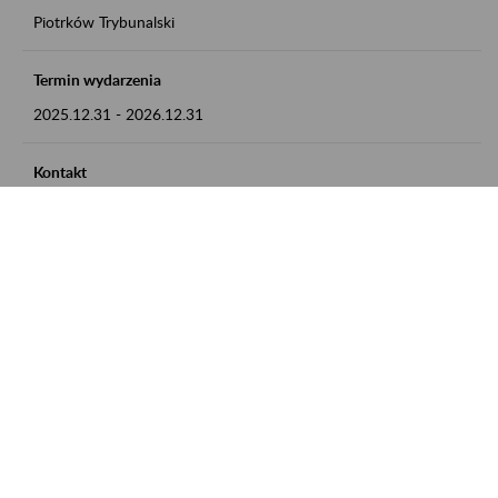
Piotrków Trybunalski
Termin wydarzenia
2025.12.31
-
2026.12.31
Kontakt
zgłoszenia przyjmujemy w godz. 8:00-15:00, pod numerem
telefonu 044 647 90 02
Zobacz także
Zaproś ZUS do siebie: Aktywni 50+