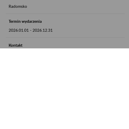
Radomsko
Termin wydarzenia
2026.01.01
-
2026.12.31
Kontakt
zgłoszenia przyjmujemy w godz. 8:00 - 15:00 pod numerem
telefonu 44 685 33 50
Zobacz także
Zaproś ZUS do siebie: Aktywni 50+