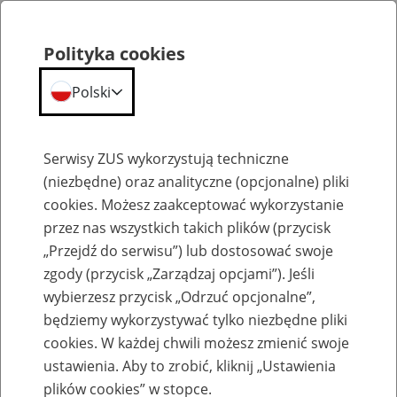
Polityka cookies
Polski
Menu
Szukaj
Serwisy ZUS wykorzystują techniczne
(niezbędne) oraz analityczne (opcjonalne) pliki
cookies. Możesz zaakceptować wykorzystanie
Szkolenia
przez nas wszystkich takich plików (przycisk
„Przejdź do serwisu”) lub dostosować swoje
zgody (przycisk „Zarządzaj opcjami”). Jeśli
wybierzesz przycisk „Odrzuć opcjonalne”,
będziemy wykorzystywać tylko niezbędne pliki
cookies. W każdej chwili możesz zmienić swoje
Zaproś ZUS do siebie - zakładanie profili
ustawienia. Aby to zrobić, kliknij „Ustawienia
eZUS w siedzibie Twojej firmy
plików cookies” w stopce.