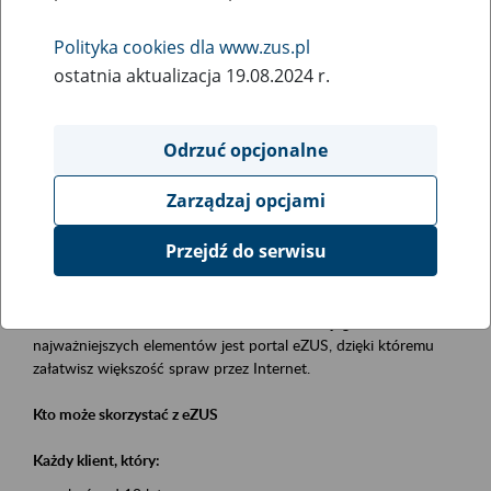
Polityka cookies dla www.zus.pl
Rodzaj wydarzenia
ostatnia aktualizacja 19.08.2024 r.
Szkolenia
Obszar merytoryczny
Odrzuć opcjonalne
obsługa klientów
Zarządzaj opcjami
Opis wydarzenia
Przejdź do serwisu
Platforma Usług Elektronicznych eZUS
to narzędzie, które ułatwia dostęp do usług świadczonych przez
Zakład Ubezpieczeń Społecznych. Jednym z jego
najważniejszych elementów jest portal eZUS, dzięki któremu
załatwisz większość spraw przez Internet.
Kto może skorzystać z eZUS
Każdy klient, który: