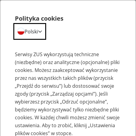
Polityka cookies
Polski
Menu
Szukaj
Serwisy ZUS wykorzystują techniczne
(niezbędne) oraz analityczne (opcjonalne) pliki
cookies. Możesz zaakceptować wykorzystanie
Szkolenia
przez nas wszystkich takich plików (przycisk
„Przejdź do serwisu”) lub dostosować swoje
zgody (przycisk „Zarządzaj opcjami”). Jeśli
wybierzesz przycisk „Odrzuć opcjonalne”,
będziemy wykorzystywać tylko niezbędne pliki
cookies. W każdej chwili możesz zmienić swoje
Zaproś ZUS do siebie - zakładanie profili
ustawienia. Aby to zrobić, kliknij „Ustawienia
eZUS w siedzibie Twojej firmy
plików cookies” w stopce.