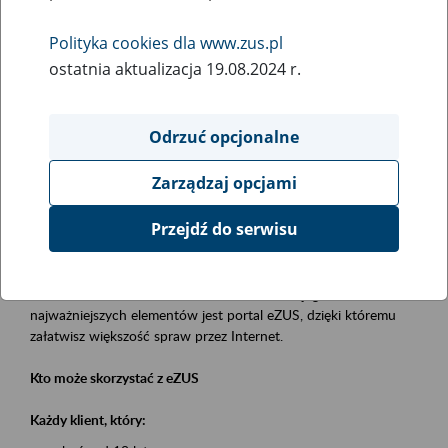
Polityka cookies dla www.zus.pl
Rodzaj wydarzenia
ostatnia aktualizacja 19.08.2024 r.
Szkolenia
Obszar merytoryczny
Odrzuć opcjonalne
obsługa klientów
Zarządzaj opcjami
Opis wydarzenia
Przejdź do serwisu
Platforma Usług Elektronicznych eZUS
to narzędzie, które ułatwia dostęp do usług świadczonych przez
Zakład Ubezpieczeń Społecznych. Jednym z jego
najważniejszych elementów jest portal eZUS, dzięki któremu
załatwisz większość spraw przez Internet.
Kto może skorzystać z eZUS
Każdy klient, który: