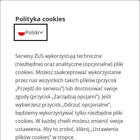
Polityka cookies
Polski
Menu
Szukaj
Serwisy ZUS wykorzystują techniczne
(niezbędne) oraz analityczne (opcjonalne) pliki
cookies. Możesz zaakceptować wykorzystanie
Szkolenia
przez nas wszystkich takich plików (przycisk
„Przejdź do serwisu”) lub dostosować swoje
zgody (przycisk „Zarządzaj opcjami”). Jeśli
wybierzesz przycisk „Odrzuć opcjonalne”,
będziemy wykorzystywać tylko niezbędne pliki
cookies. W każdej chwili możesz zmienić swoje
Zaproś ZUS do siebie - zakładanie profili
ustawienia. Aby to zrobić, kliknij „Ustawienia
eZUS w siedzibie Twojej firmy
plików cookies” w stopce.