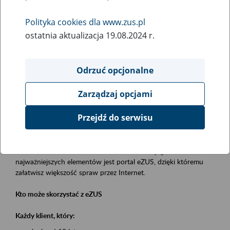
Polityka cookies dla www.zus.pl
Rodzaj wydarzenia
ostatnia aktualizacja 19.08.2024 r.
Szkolenia
Obszar merytoryczny
Odrzuć opcjonalne
obsługa klientów
Zarządzaj opcjami
Opis wydarzenia
Przejdź do serwisu
Platforma Usług Elektronicznych eZUS
to narzędzie, które ułatwia dostęp do usług świadczonych przez
Zakład Ubezpieczeń Społecznych. Jednym z jego
najważniejszych elementów jest portal eZUS, dzięki któremu
załatwisz większość spraw przez Internet.
Kto może skorzystać z eZUS
Każdy klient, który: