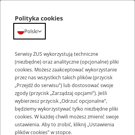
Polityka cookies
Polski
Menu
Szukaj
Serwisy ZUS wykorzystują techniczne
(niezbędne) oraz analityczne (opcjonalne) pliki
cookies. Możesz zaakceptować wykorzystanie
Szkolenia
przez nas wszystkich takich plików (przycisk
„Przejdź do serwisu”) lub dostosować swoje
zgody (przycisk „Zarządzaj opcjami”). Jeśli
wybierzesz przycisk „Odrzuć opcjonalne”,
będziemy wykorzystywać tylko niezbędne pliki
cookies. W każdej chwili możesz zmienić swoje
Zaproś ZUS do siebie - zakładanie profili
ustawienia. Aby to zrobić, kliknij „Ustawienia
eZUS w siedzibie Twojej firmy
plików cookies” w stopce.