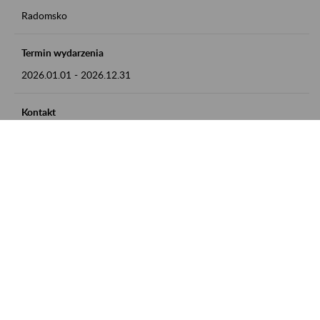
Radomsko
Termin wydarzenia
2026.01.01
-
2026.12.31
Kontakt
zgłoszenia przyjmujemy w godz. 8:00 - 15:00 pod numerem
telefonu 44 685 33 50
Zobacz także
Zaproś ZUS do siebie: Aktywni 50+