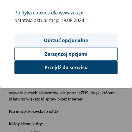
Polityka cookies dla www.zus.pl
Rodzaj wydarzenia
ostatnia aktualizacja 19.08.2024 r.
Szkolenia
Obszar merytoryczny
Odrzuć opcjonalne
obsługa klientów
Zarządzaj opcjami
Opis wydarzenia
Przejdź do serwisu
Platforma Usług Elektronicznych eZUS
to narzędzie, które ułatwia dostęp do usług świadczonych przez
Zakład Ubezpieczeń Społecznych. Jednym z jego
najważniejszych elementów jest portal eZUS, dzięki któremu
załatwisz większość spraw przez Internet.
Kto może skorzystać z eZUS
Każdy klient, który: