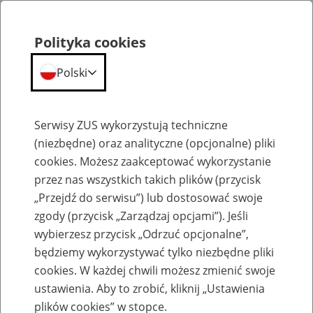
Polityka cookies
Polski
Menu
Szukaj
Serwisy ZUS wykorzystują techniczne
(niezbędne) oraz analityczne (opcjonalne) pliki
cookies. Możesz zaakceptować wykorzystanie
Szkolenia
przez nas wszystkich takich plików (przycisk
„Przejdź do serwisu”) lub dostosować swoje
zgody (przycisk „Zarządzaj opcjami”). Jeśli
wybierzesz przycisk „Odrzuć opcjonalne”,
będziemy wykorzystywać tylko niezbędne pliki
cookies. W każdej chwili możesz zmienić swoje
Zaproś ZUS do siebie - zakładanie profili
ustawienia. Aby to zrobić, kliknij „Ustawienia
eZUS w siedzibie Twojej firmy
plików cookies” w stopce.