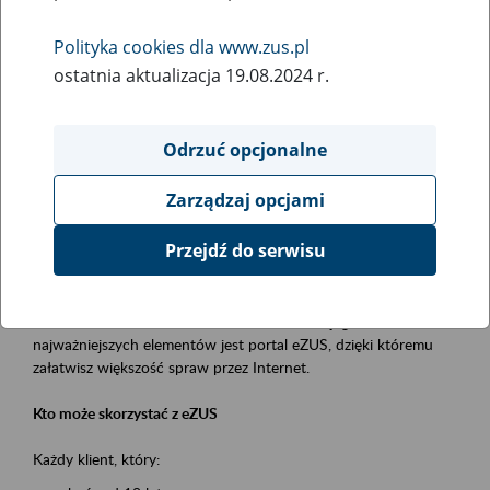
Polityka cookies dla www.zus.pl
Rodzaj wydarzenia
ostatnia aktualizacja 19.08.2024 r.
Szkolenia
Obszar merytoryczny
Odrzuć opcjonalne
obsługa klientów
Zarządzaj opcjami
Opis wydarzenia
Przejdź do serwisu
Platforma Usług Elektronicznych ZUS eZUS
to narzędzie, które ułatwia dostęp do usług świadczonych przez
Zakład Ubezpieczeń Społecznych. Jednym z jego
najważniejszych elementów jest portal eZUS, dzięki któremu
załatwisz większość spraw przez Internet.
Kto może skorzystać z eZUS
Każdy klient, który: