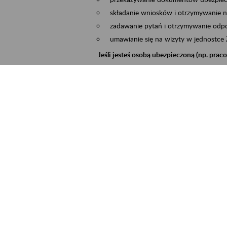
składanie wniosków i otrzymywanie n
zadawanie pytań i otrzymywanie odpo
umawianie się na wizyty w jednostce
Jeśli jesteś osobą ubezpieczoną (np. pra
możesz sprawdzić swoje dane zapisan
masz dostęp do informacji o stanie k
masz dostęp do informacji o wystawio
Jeśli jesteś płatnikiem składek (np. przeds
możesz skorzystać z aplikacji ePłatnik
ubezpieczeń, wypełnisz i przekażesz
ZUS,
możesz złożyć wniosek o wydanie zaśw
masz dostęp do zwolnień lekarskich 
Jeśli jesteś świadczeniobiorcą
masz dostęp m.in. do formularza PIT 
do formularza PIT 40A, czyli roczneg