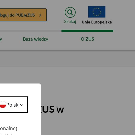
loguj do
PUE/eZUS
Szukaj
y
Baza wiedzy
O ZUS
Polski
 profili eZUS w
jonalne)