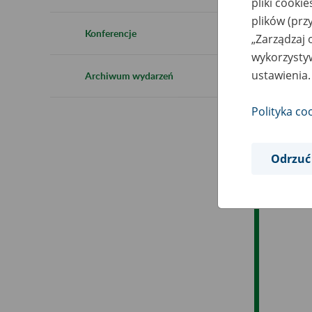
pliki cooki
Ro
plików (prz
Konferencje
„Zarządzaj 
Ob
wykorzystyw
ustawienia.
Archiwum wydarzeń
Op
Polityka co
Odrzuć