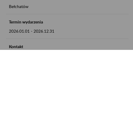
Bełchatów
Termin wydarzenia
2026.01.01
-
2026.12.31
Kontakt
zgłoszenia przyjmujemy w godz. 8:00 - 15:00, pod numerem
telefonu: 44 635 62 54
Zobacz także
Zaproś ZUS do siebie: Aktywni 50+