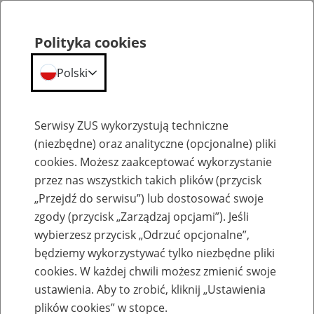
Polityka cookies
Polski
Menu
Szukaj
Serwisy ZUS wykorzystują techniczne
(niezbędne) oraz analityczne (opcjonalne) pliki
cookies. Możesz zaakceptować wykorzystanie
Szkolenia
przez nas wszystkich takich plików (przycisk
„Przejdź do serwisu”) lub dostosować swoje
zgody (przycisk „Zarządzaj opcjami”). Jeśli
wybierzesz przycisk „Odrzuć opcjonalne”,
będziemy wykorzystywać tylko niezbędne pliki
cookies. W każdej chwili możesz zmienić swoje
Zaproś ZUS do siebie - zakładanie profili
ustawienia. Aby to zrobić, kliknij „Ustawienia
eZUS w siedzibie Twojej firmy
plików cookies” w stopce.