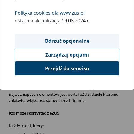
Polityka cookies dla www.zus.pl
Rodzaj wydarzenia
ostatnia aktualizacja 19.08.2024 r.
Szkolenia
Obszar merytoryczny
Odrzuć opcjonalne
obsługa klientów
Zarządzaj opcjami
Opis wydarzenia
Przejdź do serwisu
Platforma Usług Elektronicznych ZUS eZUS
to narzędzie, które ułatwia dostęp do usług świadczonych przez
Zakład Ubezpieczeń Społecznych. Jednym z jego
najważniejszych elementów jest portal eZUS, dzięki któremu
załatwisz większość spraw przez Internet.
Kto może skorzystać z eZUS
Każdy klient, który: