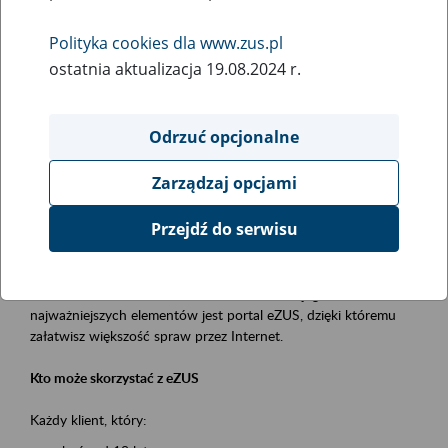
Polityka cookies dla www.zus.pl
Rodzaj wydarzenia
ostatnia aktualizacja 19.08.2024 r.
Szkolenia
Obszar merytoryczny
Odrzuć opcjonalne
obsługa klientów
Zarządzaj opcjami
Opis wydarzenia
Przejdź do serwisu
Platforma Usług Elektronicznych ZUS eZUS
to narzędzie, które ułatwia dostęp do usług świadczonych przez
Zakład Ubezpieczeń Społecznych. Jednym z jego
najważniejszych elementów jest portal eZUS, dzięki któremu
załatwisz większość spraw przez Internet.
Kto może skorzystać z eZUS
Każdy klient, który: