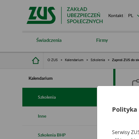
Kontakt
Świadczenia
Firmy
O ZUS
Kalendarium
Szkolenia
Zaproś ZUS do sie
Kalendarium
Szkolenia
Polityka
Z
Inne
s
Serwisy ZUS
Szkolenia BHP