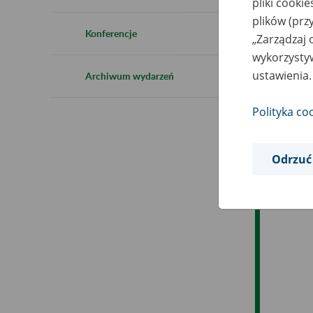
pliki cooki
Ro
plików (prz
Konferencje
„Zarządzaj 
Ob
wykorzystyw
ustawienia.
Archiwum wydarzeń
Op
Polityka co
Odrzuć