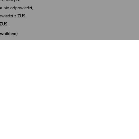
a nie odpowiedzi,
wiedzi z ZUS,
 ZUS.
cownikiem)
e na koncie w ZUS,
onta ubezpieczonego,
nych zwolnieniach lekarskich - e-ZLA
iębiorcą)
, za pomocą której m.in. zgłosisz pracownika do
 dokumenty rozliczeniowe z wykorzystaniem danych z bazy
iadczenia o niezaleganiu i odebrać go na eZUS,
swoich pracowników - e-ZLA
11A, czyli informacji o dochodach uzyskanych od ZUS lub
o obliczenia podatku przez ZUS,