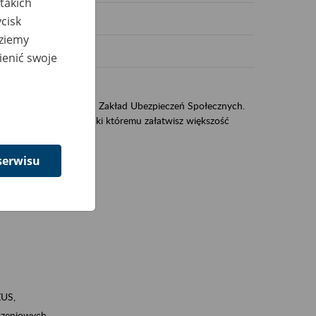
takich
cisk
dziemy
ienić swoje
US
sług świadczonych przez Zakład Ubezpieczeń Społecznych.
jest portal eZUS, dzięki któremu załatwisz większość
serwisu
ZUS,
zeniowych,