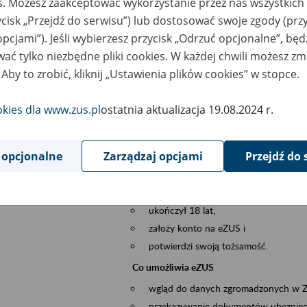
es. Możesz zaakceptować wykorzystanie przez nas wszystkich 
dzaj wydarzenia
Szkolenia
ycisk „Przejdź do serwisu”) lub dostosować swoje zgody (przy
opcjami”). Jeśli wybierzesz przycisk „Odrzuć opcjonalne”, bę
szar merytoryczny
obsługa klientów
ać tylko niezbędne pliki cookies. W każdej chwili możesz zm
 Aby to zrobić, kliknij „Ustawienia plików cookies” w stopce.
is wydarzenia
Platforma Usług Elektronicznych ZUS eZ
to narzędzie, które ułatwia dostęp do u
okies dla www.zus.pl
ostatnia aktualizacja 19.08.2024 r.
Jednym z jego najważniejszych elementów 
spraw przez Internet.
 opcjonalne
Zarządzaj opcjami
Przejdź do 
Kto może skorzystać z eZUS
Każdy klient, który:
ukończył 18 lat,
założy konto na eZUS i
potwierdzi swoją tożsamość.
Co umożliwia eZUS
wgląd do danych zgromadzonych w 
przekazywanie dokumentów ubezpiec