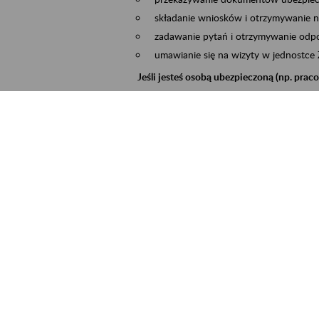
składanie wniosków i otrzymywanie n
zadawanie pytań i otrzymywanie odpo
umawianie się na wizyty w jednostce
Jeśli jesteś osobą ubezpieczoną (np. pra
możesz sprawdzić swoje dane zapisan
masz dostęp do informacji o stanie k
masz dostęp do informacji o wystawio
Jeśli jesteś płatnikiem składek (np. przeds
możesz skorzystać z aplikacji ePłatnik
ubezpieczeń, wypełnisz i przekażesz
ZUS,
możesz złożyć wniosek o wydanie zaśw
masz dostęp do zwolnień lekarskich 
Jeśli jesteś świadczeniobiorcą
masz dostęp m.in. do formularza PIT 
do formularza PIT 40A, czyli roczneg