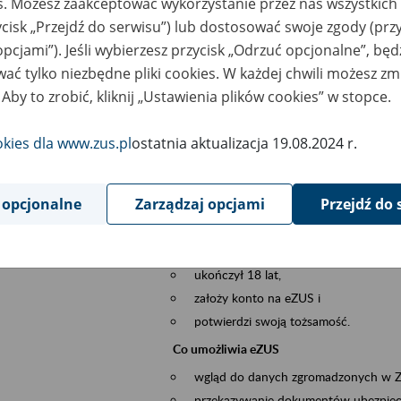
es. Możesz zaakceptować wykorzystanie przez nas wszystkich 
dzaj wydarzenia
Szkolenia
ycisk „Przejdź do serwisu”) lub dostosować swoje zgody (przy
opcjami”). Jeśli wybierzesz przycisk „Odrzuć opcjonalne”, bę
szar merytoryczny
obsługa klientów
ać tylko niezbędne pliki cookies. W każdej chwili możesz zm
 Aby to zrobić, kliknij „Ustawienia plików cookies” w stopce.
is wydarzenia
Platforma Usług Elektronicznych ZUS eZ
to narzędzie, które ułatwia dostęp do u
okies dla www.zus.pl
ostatnia aktualizacja 19.08.2024 r.
Jednym z jego najważniejszych elementów 
spraw przez Internet.
 opcjonalne
Zarządzaj opcjami
Przejdź do 
Kto może skorzystać z eZUS
Każdy klient, który:
ukończył 18 lat,
założy konto na eZUS i
potwierdzi swoją tożsamość.
Co umożliwia eZUS
wgląd do danych zgromadzonych w 
przekazywanie dokumentów ubezpiec