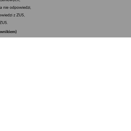
a nie odpowiedzi,
wiedzi z ZUS,
 ZUS.
cownikiem)
e na koncie w ZUS,
onta ubezpieczonego,
nych zwolnieniach lekarskich - e-ZLA
iębiorcą)
, za pomocą której m.in. zgłosisz pracownika do
 dokumenty rozliczeniowe z wykorzystaniem danych z bazy
iadczenia o niezaleganiu i odebrać go na eZUS,
swoich pracowników - e-ZLA
11A, czyli informacji o dochodach uzyskanych od ZUS lub
o obliczenia podatku przez ZUS,