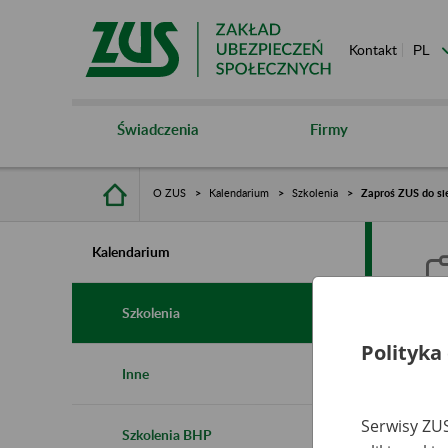
Kontakt
Świadczenia
Firmy
O ZUS
Kalendarium
Szkolenia
Zaproś ZUS do sie
Kalendarium
Szkolenia
Polityka
Z
Inne
s
Serwisy ZUS
Szkolenia BHP