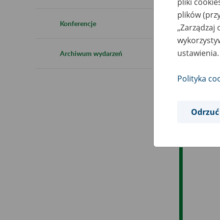
pliki cooki
Ro
plików (prz
Konferencje
„Zarządzaj 
Ob
wykorzystyw
ustawienia.
Archiwum wydarzeń
Op
Polityka co
Odrzuć