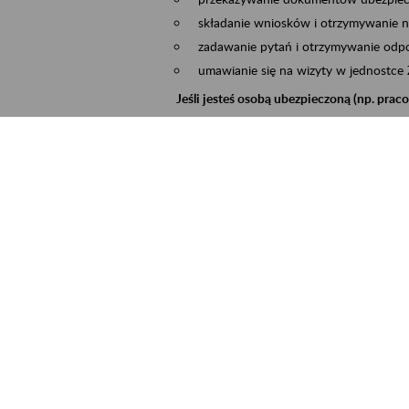
składanie wniosków i otrzymywanie n
zadawanie pytań i otrzymywanie odpo
umawianie się na wizyty w jednostce
Jeśli jesteś osobą ubezpieczoną (np. pra
możesz sprawdzić swoje dane zapisan
masz dostęp do informacji o stanie k
masz dostęp do informacji o wystawio
Jeśli jesteś płatnikiem składek (np. przeds
możesz skorzystać z aplikacji ePłatnik
ubezpieczeń, wypełnisz i przekażesz
ZUS,
możesz złożyć wniosek o wydanie zaśw
masz dostęp do zwolnień lekarskich 
Jeśli jesteś świadczeniobiorcą
masz dostęp m.in. do formularza PIT 
do formularza PIT 40A, czyli roczneg