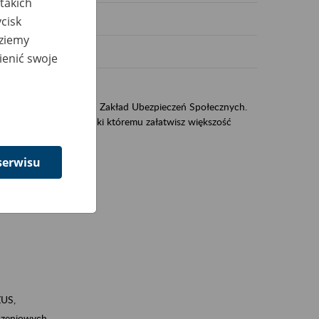
takich
cisk
dziemy
ienić swoje
US
sług świadczonych przez Zakład Ubezpieczeń Społecznych.
jest portal eZUS, dzięki któremu załatwisz większość
serwisu
ZUS,
zeniowych,