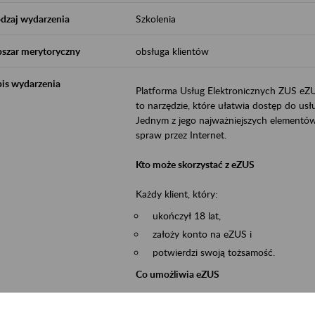
dzaj wydarzenia
Szkolenia
szar merytoryczny
obsługa klientów
is wydarzenia
Platforma Usług Elektronicznych ZUS eZ
to narzędzie, które ułatwia dostęp do u
Jednym z jego najważniejszych elementów 
spraw przez Internet.
Kto może skorzystać z eZUS
Każdy klient, który:
ukończył 18 lat,
założy konto na eZUS i
potwierdzi swoją tożsamość.
Co umożliwia eZUS
wgląd do danych zgromadzonych w 
przekazywanie dokumentów ubezpiec