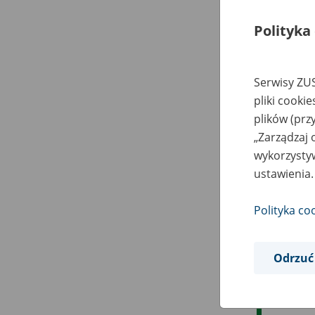
Polityka
Serwisy ZUS
pliki cooki
plików (prz
„Zarządzaj 
wykorzystyw
ustawienia.
Polityka co
Odrzuć