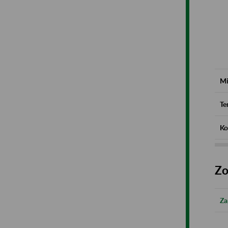
Mi
Te
Ko
Zo
Za