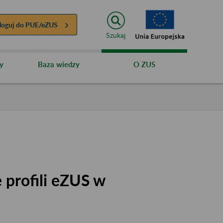
loguj do
PUE/eZUS
Szukaj
y
Baza wiedzy
O ZUS
 profili eZUS w