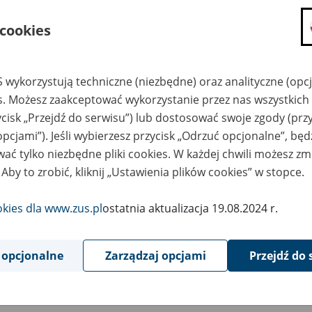
składanie wniosków i otrzymywanie n
 cookies
zadawanie pytań i otrzymywanie odpo
umawianie się na wizyty w jednostce
Jeśli jesteś osobą ubezpieczoną (np. pra
 wykorzystują techniczne (niezbędne) oraz analityczne (opc
możesz sprawdzić swoje dane zapisan
es. Możesz zaakceptować wykorzystanie przez nas wszystkich 
masz dostęp do informacji o stanie k
ycisk „Przejdź do serwisu”) lub dostosować swoje zgody (przy
masz dostęp do informacji o wystawio
opcjami”). Jeśli wybierzesz przycisk „Odrzuć opcjonalne”, bę
ać tylko niezbędne pliki cookies. W każdej chwili możesz zm
Jeśli jesteś płatnikiem składek (np. przeds
 Aby to zrobić, kliknij „Ustawienia plików cookies” w stopce.
możesz skorzystać z aplikacji ePłatnik
ubezpieczeń, wypełnisz i przekażesz
ZUS,
okies dla www.zus.pl
ostatnia aktualizacja 19.08.2024 r.
możesz złożyć wniosek o wydanie zaśw
masz dostęp do zwolnień lekarskich 
 opcjonalne
Zarządzaj opcjami
Przejdź do 
Jeśli jesteś świadczeniobiorcą
masz dostęp m.in. do formularza PIT 
do formularza PIT 40A, czyli roczneg