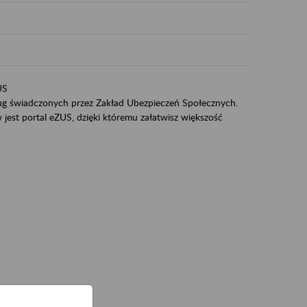
US
sług świadczonych przez Zakład Ubezpieczeń Społecznych.
jest portal eZUS, dzięki któremu załatwisz większość
ZUS,
zeniowych,