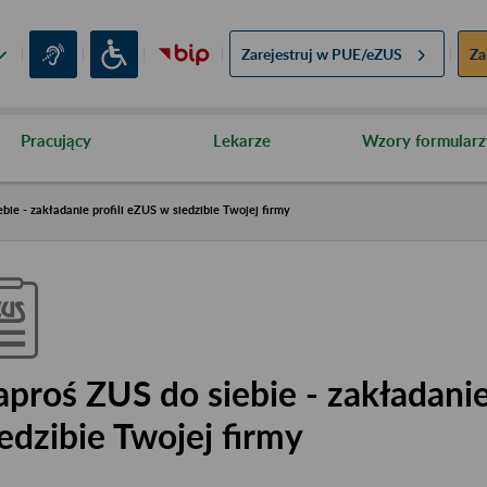
Zarejestruj w
PUE/eZUS
Za
Pracujący
Lekarze
Wzory formularz
bie - zakładanie profili eZUS w siedzibie Twojej firmy
aproś ZUS do siebie - zakładanie
iedzibie Twojej firmy