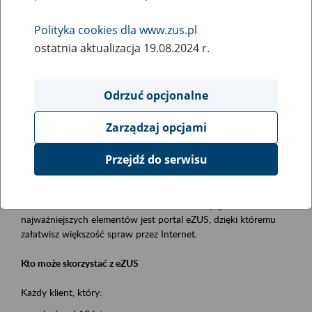
Polityka cookies dla www.zus.pl
Rodzaj wydarzenia
ostatnia aktualizacja 19.08.2024 r.
Szkolenia
Obszar merytoryczny
Odrzuć opcjonalne
obsługa klientów
Zarządzaj opcjami
Opis wydarzenia
Przejdź do serwisu
Platforma Usług Elektronicznych ZUS eZUS
to narzędzie, które ułatwia dostęp do usług świadczonych przez
Zakład Ubezpieczeń Społecznych. Jednym z jego
najważniejszych elementów jest portal eZUS, dzięki któremu
załatwisz większość spraw przez Internet.
Kto może skorzystać z eZUS
Każdy klient, który: