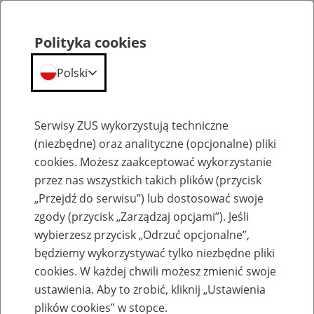
Polityka cookies
Polski
Menu
Szukaj
Serwisy ZUS wykorzystują techniczne
(niezbędne) oraz analityczne (opcjonalne) pliki
cookies. Możesz zaakceptować wykorzystanie
Szkolenia
przez nas wszystkich takich plików (przycisk
„Przejdź do serwisu”) lub dostosować swoje
zgody (przycisk „Zarządzaj opcjami”). Jeśli
wybierzesz przycisk „Odrzuć opcjonalne”,
będziemy wykorzystywać tylko niezbędne pliki
cookies. W każdej chwili możesz zmienić swoje
Zaproś ZUS do siebie - zakładanie profili
ustawienia. Aby to zrobić, kliknij „Ustawienia
eZUS w siedzibie Twojej firmy
plików cookies” w stopce.