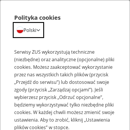
Polityka cookies
Polski
Menu
Szukaj
Serwisy ZUS wykorzystują techniczne
(niezbędne) oraz analityczne (opcjonalne) pliki
cookies. Możesz zaakceptować wykorzystanie
Szkolenia
przez nas wszystkich takich plików (przycisk
„Przejdź do serwisu”) lub dostosować swoje
zgody (przycisk „Zarządzaj opcjami”). Jeśli
wybierzesz przycisk „Odrzuć opcjonalne”,
będziemy wykorzystywać tylko niezbędne pliki
cookies. W każdej chwili możesz zmienić swoje
Zaproś ZUS do siebie - zakładanie profili
ustawienia. Aby to zrobić, kliknij „Ustawienia
eZUS w siedzibie Twojej firmy
plików cookies” w stopce.