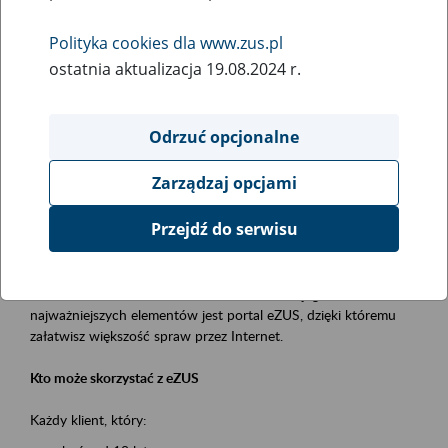
Polityka cookies dla www.zus.pl
Rodzaj wydarzenia
ostatnia aktualizacja 19.08.2024 r.
Szkolenia
Obszar merytoryczny
Odrzuć opcjonalne
obsługa klientów
Zarządzaj opcjami
Opis wydarzenia
Przejdź do serwisu
Platforma Usług Elektronicznych ZUS eZUS
to narzędzie, które ułatwia dostęp do usług świadczonych przez
Zakład Ubezpieczeń Społecznych. Jednym z jego
najważniejszych elementów jest portal eZUS, dzięki któremu
załatwisz większość spraw przez Internet.
Kto może skorzystać z eZUS
Każdy klient, który: