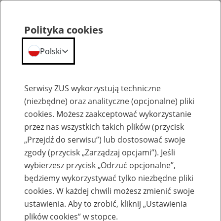
Polityka cookies
Polski
Menu
Szukaj
Serwisy ZUS wykorzystują techniczne
(niezbędne) oraz analityczne (opcjonalne) pliki
cookies. Możesz zaakceptować wykorzystanie
Szkolenia
przez nas wszystkich takich plików (przycisk
„Przejdź do serwisu”) lub dostosować swoje
zgody (przycisk „Zarządzaj opcjami”). Jeśli
wybierzesz przycisk „Odrzuć opcjonalne”,
będziemy wykorzystywać tylko niezbędne pliki
cookies. W każdej chwili możesz zmienić swoje
Zaproś ZUS do siebie - zakładanie profili
ustawienia. Aby to zrobić, kliknij „Ustawienia
eZUS w siedzibie Twojej firmy
plików cookies” w stopce.