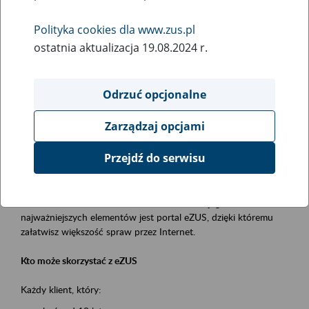
Polityka cookies dla www.zus.pl
Rodzaj wydarzenia
ostatnia aktualizacja 19.08.2024 r.
Szkolenia
Obszar merytoryczny
Odrzuć opcjonalne
obsługa klientów
Zarządzaj opcjami
Opis wydarzenia
Przejdź do serwisu
Platforma Usług Elektronicznych ZUS eZUS
to narzędzie, które ułatwia dostęp do usług świadczonych przez
Zakład Ubezpieczeń Społecznych. Jednym z jego
najważniejszych elementów jest portal eZUS, dzięki któremu
załatwisz większość spraw przez Internet.
Kto może skorzystać z eZUS
Każdy klient, który: