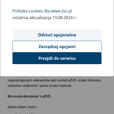
Polityka cookies dla www.zus.pl
Rodzaj wydarzenia
ostatnia aktualizacja 19.08.2024 r.
Szkolenia
Obszar merytoryczny
Odrzuć opcjonalne
obsługa klientów
Zarządzaj opcjami
Opis wydarzenia
Przejdź do serwisu
Platforma Usług Elektronicznych ZUS eZUS
to narzędzie, które ułatwia dostęp do usług świadczonych przez
Zakład Ubezpieczeń Społecznych. Jednym z jego
najważniejszych elementów jest portal eZUS, dzięki któremu
załatwisz większość spraw przez Internet.
Kto może skorzystać z eZUS
Każdy klient, który: