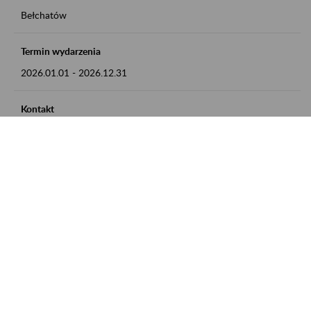
Bełchatów
Termin wydarzenia
2026.01.01
-
2026.12.31
Kontakt
zgłoszenia przyjmujemy w godz. 8:00 - 15:00, pod numerem
telefonu: 44 635 62 54
Zobacz także
Zaproś ZUS do siebie: Aktywni 50+