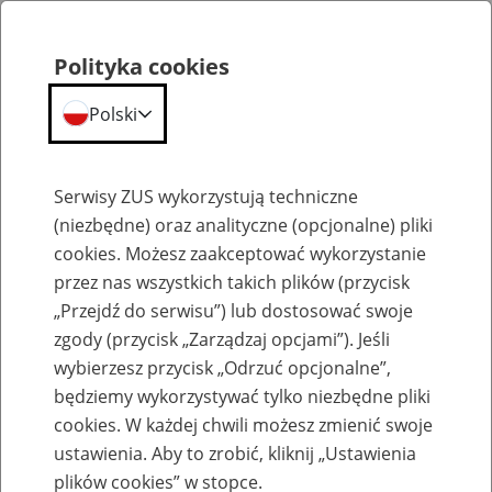
Polityka cookies
Polski
Menu
Szukaj
Serwisy ZUS wykorzystują techniczne
(niezbędne) oraz analityczne (opcjonalne) pliki
cookies. Możesz zaakceptować wykorzystanie
Szkolenia
przez nas wszystkich takich plików (przycisk
„Przejdź do serwisu”) lub dostosować swoje
zgody (przycisk „Zarządzaj opcjami”). Jeśli
wybierzesz przycisk „Odrzuć opcjonalne”,
będziemy wykorzystywać tylko niezbędne pliki
cookies. W każdej chwili możesz zmienić swoje
Zaproś ZUS do siebie - zakładanie profili
ustawienia. Aby to zrobić, kliknij „Ustawienia
eZUS w siedzibie Twojej firmy
plików cookies” w stopce.