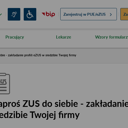
Zarejestruj w
PUE/eZUS
Za
Pracujący
Lekarze
Wzory formularz
bie - zakładanie profili eZUS w siedzibie Twojej firmy
aproś ZUS do siebie - zakładanie
iedzibie Twojej firmy