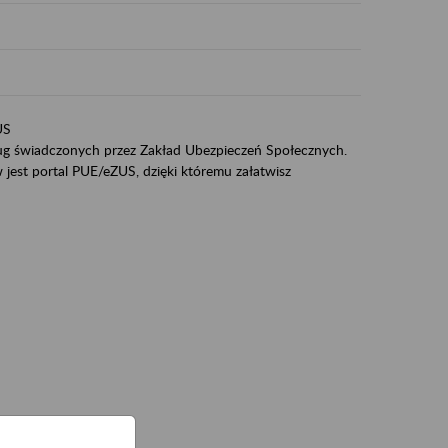
US
sług świadczonych przez Zakład Ubezpieczeń Społecznych.
jest portal PUE/eZUS, dzięki któremu załatwisz
ZUS,
zeniowych,