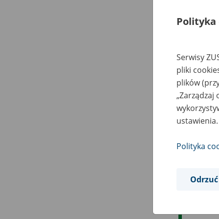
Polityka
Serwisy ZUS
pliki cooki
plików (prz
„Zarządzaj 
wykorzystyw
ustawienia.
Polityka co
Odrzuć