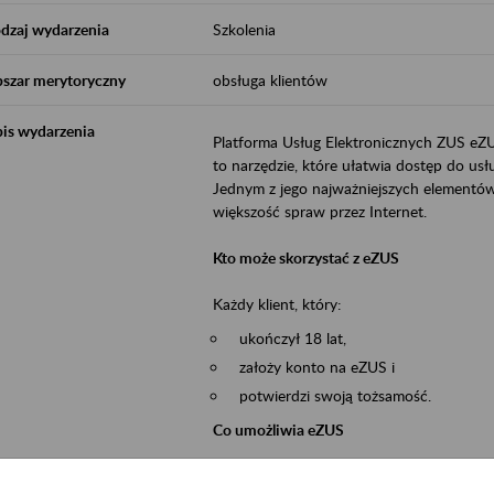
dzaj wydarzenia
Szkolenia
szar merytoryczny
obsługa klientów
is wydarzenia
Platforma Usług Elektronicznych ZUS eZ
to narzędzie, które ułatwia dostęp do u
Jednym z jego najważniejszych elementów 
większość spraw przez Internet.
Kto może skorzystać z eZUS
Każdy klient, który:
ukończył 18 lat,
założy konto na eZUS i
potwierdzi swoją tożsamość.
Co umożliwia eZUS
wgląd do danych zgromadzonych w 
przekazywanie dokumentów ubezpiec