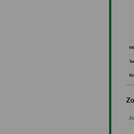
Mi
Te
Ko
Zo
Za