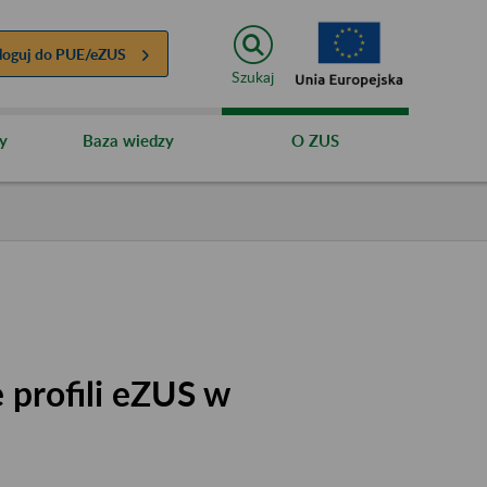
loguj do
PUE/eZUS
Szukaj
y
Baza wiedzy
O ZUS
 profili eZUS w