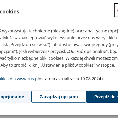
składanie wniosków i otrzymywanie n
 cookies
zadawanie pytań i otrzymywanie odpo
umawianie się na wizyty w jednostce
Jeśli jesteś osobą ubezpieczoną (np. pra
 wykorzystują techniczne (niezbędne) oraz analityczne (opc
możesz sprawdzić swoje dane zapisan
es. Możesz zaakceptować wykorzystanie przez nas wszystkich 
masz dostęp do informacji o stanie k
ycisk „Przejdź do serwisu”) lub dostosować swoje zgody (przy
masz dostęp do informacji o wystawio
opcjami”). Jeśli wybierzesz przycisk „Odrzuć opcjonalne”, bę
ać tylko niezbędne pliki cookies. W każdej chwili możesz zm
Jeśli jesteś płatnikiem składek (np. przeds
 Aby to zrobić, kliknij „Ustawienia plików cookies” w stopce.
możesz skorzystać z aplikacji ePłatnik
ubezpieczeń, wypełnisz i przekażesz
ZUS,
okies dla www.zus.pl
ostatnia aktualizacja 19.08.2024 r.
możesz złożyć wniosek o wydanie zaśw
masz dostęp do zwolnień lekarskich 
 opcjonalne
Zarządzaj opcjami
Przejdź do 
Jeśli jesteś świadczeniobiorcą
masz dostęp m.in. do formularza PIT 
do formularza PIT 40A, czyli roczneg