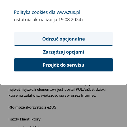
Polityka cookies dla www.zus.pl
Rodzaj wydarzenia
ostatnia aktualizacja 19.08.2024 r.
Szkolenia
Obszar merytoryczny
Odrzuć opcjonalne
obsługa klientów
Zarządzaj opcjami
Opis wydarzenia
Przejdź do serwisu
Platforma Usług Elektronicznych ZUS eZUS
to narzędzie, które ułatwia dostęp do usług świadczonych przez
Zakład Ubezpieczeń Społecznych. Jednym z jego
najważniejszych elementów jest portal PUE/eZUS, dzięki
któremu załatwisz większość spraw przez Internet.
Kto może skorzystać z eZUS
Każdy klient, który: