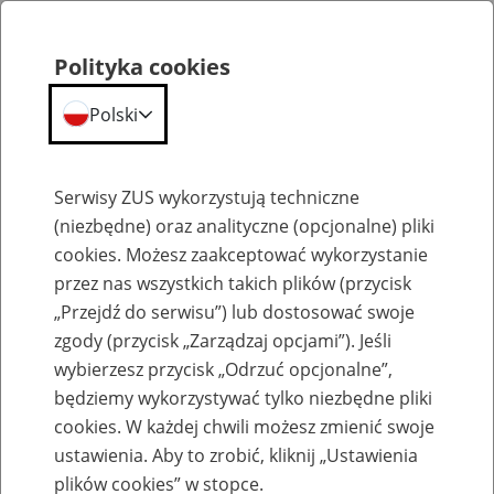
Polityka cookies
Polski
Menu
Szukaj
Serwisy ZUS wykorzystują techniczne
(niezbędne) oraz analityczne (opcjonalne) pliki
cookies. Możesz zaakceptować wykorzystanie
Szkolenia
przez nas wszystkich takich plików (przycisk
„Przejdź do serwisu”) lub dostosować swoje
zgody (przycisk „Zarządzaj opcjami”). Jeśli
wybierzesz przycisk „Odrzuć opcjonalne”,
będziemy wykorzystywać tylko niezbędne pliki
cookies. W każdej chwili możesz zmienić swoje
Zaproś ZUS do siebie - zakładanie profili
ustawienia. Aby to zrobić, kliknij „Ustawienia
eZUS w siedzibie Twojej firmy
plików cookies” w stopce.