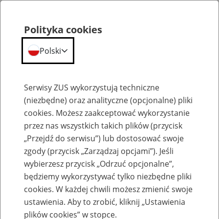
Polityka cookies
Polski
Menu
Szukaj
Serwisy ZUS wykorzystują techniczne
(niezbędne) oraz analityczne (opcjonalne) pliki
cookies. Możesz zaakceptować wykorzystanie
Szkolenia
przez nas wszystkich takich plików (przycisk
„Przejdź do serwisu”) lub dostosować swoje
zgody (przycisk „Zarządzaj opcjami”). Jeśli
wybierzesz przycisk „Odrzuć opcjonalne”,
będziemy wykorzystywać tylko niezbędne pliki
cookies. W każdej chwili możesz zmienić swoje
Zaproś ZUS do siebie - zakładanie profili
ustawienia. Aby to zrobić, kliknij „Ustawienia
eZUS w siedzibie Twojej firmy
plików cookies” w stopce.