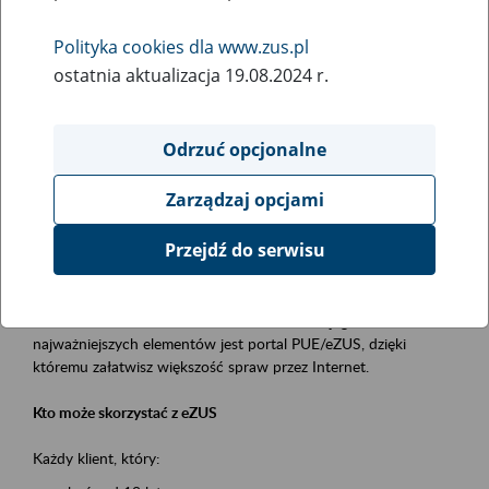
Polityka cookies dla www.zus.pl
Rodzaj wydarzenia
ostatnia aktualizacja 19.08.2024 r.
Szkolenia
Obszar merytoryczny
Odrzuć opcjonalne
obsługa klientów
Zarządzaj opcjami
Opis wydarzenia
Przejdź do serwisu
Platforma Usług Elektronicznych ZUS eZUS
to narzędzie, które ułatwia dostęp do usług świadczonych przez
Zakład Ubezpieczeń Społecznych. Jednym z jego
najważniejszych elementów jest portal PUE/eZUS, dzięki
któremu załatwisz większość spraw przez Internet.
Kto może skorzystać z eZUS
Każdy klient, który: