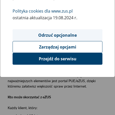
Polityka cookies dla www.zus.pl
Rodzaj wydarzenia
ostatnia aktualizacja 19.08.2024 r.
Szkolenia
Obszar merytoryczny
Odrzuć opcjonalne
obsługa klientów
Zarządzaj opcjami
Opis wydarzenia
Przejdź do serwisu
Platforma Usług Elektronicznych ZUS eZUS
to narzędzie, które ułatwia dostęp do usług świadczonych przez
Zakład Ubezpieczeń Społecznych. Jednym z jego
najważniejszych elementów jest portal PUE/eZUS, dzięki
któremu załatwisz większość spraw przez Internet.
Kto może skorzystać z eZUS
Każdy klient, który: