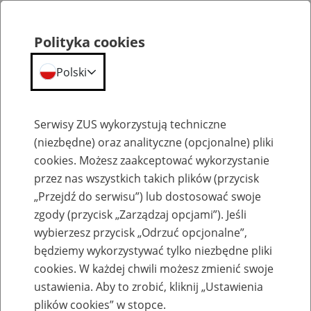
Polityka cookies
Polski
Menu
Szukaj
Serwisy ZUS wykorzystują techniczne
(niezbędne) oraz analityczne (opcjonalne) pliki
cookies. Możesz zaakceptować wykorzystanie
Szkolenia
przez nas wszystkich takich plików (przycisk
„Przejdź do serwisu”) lub dostosować swoje
zgody (przycisk „Zarządzaj opcjami”). Jeśli
wybierzesz przycisk „Odrzuć opcjonalne”,
będziemy wykorzystywać tylko niezbędne pliki
cookies. W każdej chwili możesz zmienić swoje
Zaproś ZUS do siebie - zakładanie profili
ustawienia. Aby to zrobić, kliknij „Ustawienia
eZUS w siedzibie Twojej firmy
plików cookies” w stopce.