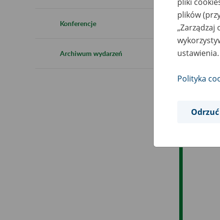
pliki cooki
Ro
plików (prz
Konferencje
„Zarządzaj 
Ob
wykorzystyw
ustawienia.
Archiwum wydarzeń
Op
Polityka co
Odrzuć