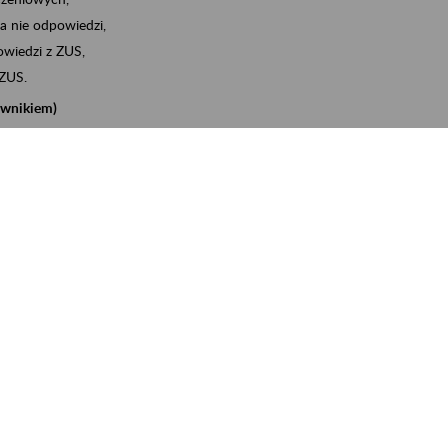
a nie odpowiedzi,
wiedzi z ZUS,
 ZUS.
cownikiem)
e na koncie w ZUS,
onta ubezpieczonego,
nych zwolnieniach lekarskich - e-ZLA
iębiorcą)
, za pomocą której m.in. zgłosisz pracownika do
 dokumenty rozliczeniowe z wykorzystaniem danych z bazy
iadczenia o niezaleganiu i odebrać go na eZUS,
swoich pracowników - e-ZLA
11A, czyli informacji o dochodach uzyskanych od ZUS lub
o obliczenia podatku przez ZUS,