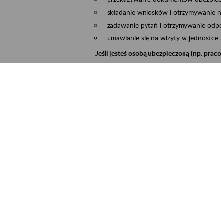
składanie wniosków i otrzymywanie n
zadawanie pytań i otrzymywanie odpo
umawianie się na wizyty w jednostce
Jeśli jesteś osobą ubezpieczoną (np. pra
możesz sprawdzić swoje dane zapisan
masz dostęp do informacji o stanie k
masz dostęp do informacji o wystawio
Jeśli jesteś płatnikiem składek (np. przeds
możesz skorzystać z aplikacji ePłatnik
ubezpieczeń, wypełnisz i przekażesz
ZUS,
możesz złożyć wniosek o wydanie zaśw
masz dostęp do zwolnień lekarskich 
Jeśli jesteś świadczeniobiorcą
masz dostęp m.in. do formularza PIT 
do formularza PIT 40A, czyli roczneg