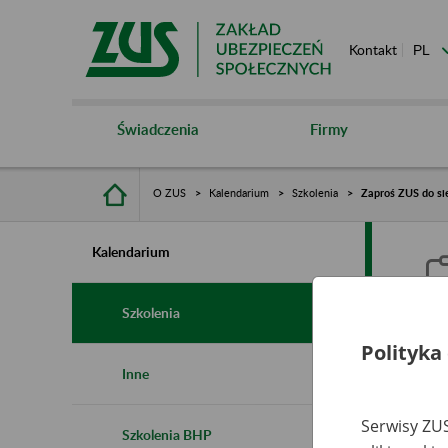
Kontakt
Świadczenia
Firmy
O ZUS
Kalendarium
Szkolenia
Zaproś ZUS do sie
Kalendarium
Szkolenia
Polityka
Z
Inne
s
Serwisy ZUS
Szkolenia BHP