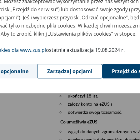
es. Możesz zaakceptować wykorzystanie przez nas wszystkich 
dzaj wydarzenia
Szkolenia
ycisk „Przejdź do serwisu”) lub dostosować swoje zgody (przy
opcjami”). Jeśli wybierzesz przycisk „Odrzuć opcjonalne”, bę
szar merytoryczny
obsługa klientów
ać tylko niezbędne pliki cookies. W każdej chwili możesz zm
 Aby to zrobić, kliknij „Ustawienia plików cookies” w stopce.
is wydarzenia
Platforma Usług Elektronicznych ZUS eZ
to narzędzie, które ułatwia dostęp do u
okies dla www.zus.pl
ostatnia aktualizacja 19.08.2024 r.
Jednym z jego najważniejszych elementów 
większość spraw przez Internet.
 opcjonalne
Zarządzaj opcjami
Przejdź do 
Kto może skorzystać z eZUS
Każdy klient, który:
ukończył 18 lat,
założy konto na eZUS i
potwierdzi swoją tożsamość.
Co umożliwia eZUS
wgląd do danych zgromadzonych w 
przekazywanie dokumentów ubezpiec