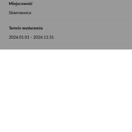
Miejscowość
Skierniewice
Termin wydarzenia
2026.01.01
-
2026.12.31
Kontakt
numer telefonu: 46 813 23 81 lub adres e-mail:
grazyna.libera@zus.pl
Zobacz także
Zaproś ZUS do siebie: Aktywni 50+