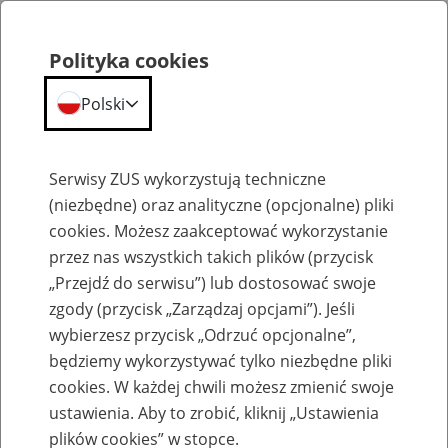
Polityka cookies
Polski
Menu
Szukaj
Serwisy ZUS wykorzystują techniczne
(niezbędne) oraz analityczne (opcjonalne) pliki
cookies. Możesz zaakceptować wykorzystanie
Szkolenia
przez nas wszystkich takich plików (przycisk
„Przejdź do serwisu”) lub dostosować swoje
zgody (przycisk „Zarządzaj opcjami”). Jeśli
wybierzesz przycisk „Odrzuć opcjonalne”,
będziemy wykorzystywać tylko niezbędne pliki
cookies. W każdej chwili możesz zmienić swoje
Zaproś ZUS do siebie - zakładanie profili
ustawienia. Aby to zrobić, kliknij „Ustawienia
eZUS w siedzibie Twojej firmy
plików cookies” w stopce.