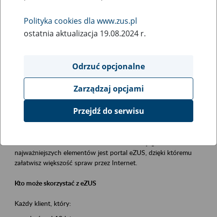
Polityka cookies dla www.zus.pl
Rodzaj wydarzenia
ostatnia aktualizacja 19.08.2024 r.
Szkolenia
Obszar merytoryczny
Odrzuć opcjonalne
obsługa klientów
Zarządzaj opcjami
Opis wydarzenia
Przejdź do serwisu
Platforma Usług Elektronicznych ZUS eZUS
to narzędzie, które ułatwia dostęp do usług świadczonych przez
Zakład Ubezpieczeń Społecznych. Jednym z jego
najważniejszych elementów jest portal eZUS, dzięki któremu
załatwisz większość spraw przez Internet.
Kto może skorzystać z eZUS
Każdy klient, który: